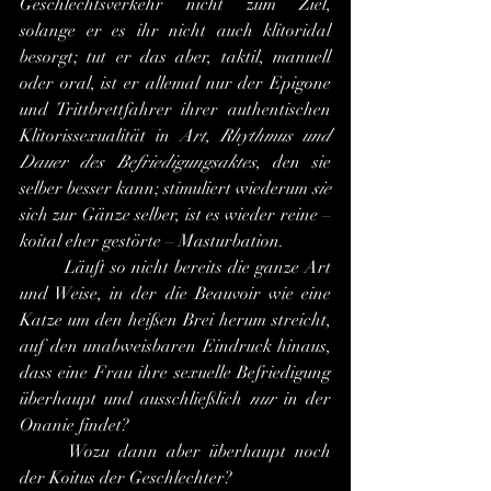
Geschlechtsverkehr nicht zum Ziel, 
solange er es ihr nicht auch klitoridal 
besorgt; tut er das aber, taktil, manuell 
oder oral, ist er allemal nur der Epigone 
und Trittbrettfahrer ihrer authentischen 
Klitorissexualität in 
Art, Rhythmus und 
Dauer des Befriedigungsaktes
, den sie 
selber besser kann; stimuliert wiederum 
sie
sich zur Gänze selber, ist es wieder reine – 
koital eher gestörte – Masturbation.
	Läuft so nicht bereits die ganze Art 
und Weise, in der die Beauvoir wie eine 
Katze um den heißen Brei herum streicht, 
auf den unabweisbaren Eindruck hinaus, 
dass eine Frau ihre sexuelle Befriedigung 
überhaupt und ausschließlich 
nur
 in der 
Onanie findet?
	Wozu dann aber überhaupt noch 
der Koitus der Geschlechter?