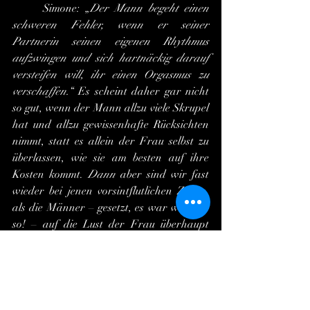
	Simone: „
Der Mann begeht einen 
schweren Fehler, wenn er seiner 
Partnerin seinen eigenen Rhythmus 
aufzwingen und sich hartnäckig darauf 
versteifen will, ihr einen Orgasmus zu 
verschaffen.
“ Es scheint daher gar nicht 
so gut, wenn der Mann allzu viele Skrupel 
hat und allzu gewissenhafte Rücksichten 
nimmt, statt es allein der Frau selbst zu 
überlassen, wie sie am besten auf ihre 
Kosten kommt. 
Dann
 aber sind wir fast 
wieder bei jenen vorsintflutlichen Zeiten, 
als die Männer – gesetzt, es war wirklich 
so! – auf die Lust der Frau überhaupt 
noch keine Rücksicht nahmen.
	(
Gesetzt, es war wirklich so
, weil 
wir ja nicht wirklich wissen, wie weit 
eventuell nicht schon der wackere Homo 
erectus um das hedonistische Wohl seiner 