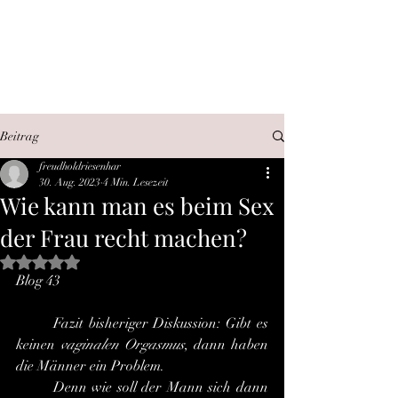
SEX, WAHRHEIT,
INTERNET
Beitrag
freudholdriesenhar
30. Aug. 2023
4 Min. Lesezeit
Wie kann man es beim Sex
der Frau recht machen?
Mit NaN von 5 Sternen bewertet.
Blog 43
	Fazit bisheriger Diskussion: Gibt es 
keinen 
vaginalen Orgasmus
, dann haben 
die Männer ein Problem.
	Denn wie soll der Mann sich dann 