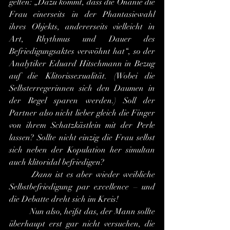
gelten: „Dazu kommt, dass die Onanie die 
Frau einerseits in der Phantasiewahl 
ihres Objekts, andererseits vielleicht in 
Art, Rhythmus und Dauer des 
Befriedigungsaktes verwöhnt hat“, so der 
Analytiker Eduard Hitschmann in Bezug 
auf die Klitorissexualität. (Wobei die 
Selbsterregerinnen sich den Daumen in 
der Regel sparen werden.) Soll der 
Partner also nicht lieber gleich die Finger 
von ihrem Schatzkästlein mit der Perle 
lassen? Sollte nicht einzig die Frau selbst 
sich neben der Kopulation her simultan 
auch klitoridal befriedigen?
	Dann
 ist es aber wieder weibliche 
Selbstbefriedigung par excellence – und 
die Debatte dreht sich im Kreis!
	Nun also, heißt das, der Mann sollte 
überhaupt erst gar nicht versuchen, die 