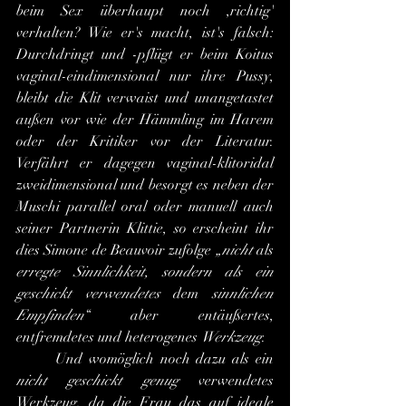
beim Sex überhaupt noch ,richtig' 
verhalten? Wie er's macht, ist's falsch: 
Durchdringt und -pflügt er beim Koitus 
vaginal-eindimensional nur ihre Pussy, 
bleibt die Klit verwaist und unangetastet 
außen vor wie der Hämmling im Harem 
oder der Kritiker vor der Literatur. 
Verfährt er dagegen vaginal-klitoridal 
zweidimensional und besorgt es neben der 
Muschi parallel oral oder manuell auch 
seiner Partnerin Klittie, so erscheint ihr 
dies Simone de Beauvoir zufolge
 „nicht
 als 
erregte Sinnlichkeit, sondern als ein 
geschickt verwendetes 
dem 
sinnlichen 
Empfinden
“ aber entäußertes, 
entfremdetes und heterogenes 
Werkzeug
.
	Und womöglich noch dazu als ein 
nicht geschickt genug
 verwendetes 
Werkzeug, da die Frau das auf ideale 