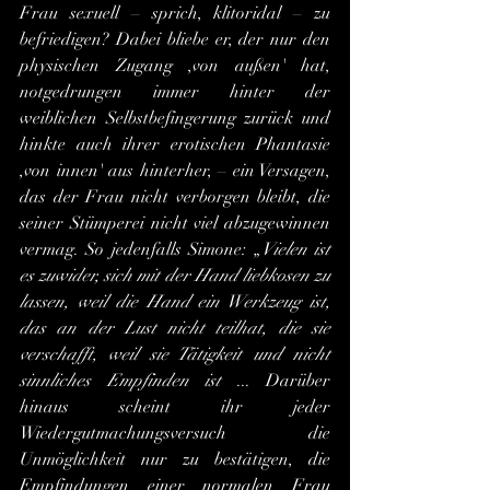
Frau sexuell – sprich, klitoridal – zu 
befriedigen? Dabei bliebe er, der nur den 
physischen Zugang ,von außen' hat, 
notgedrungen immer hinter der 
weiblichen Selbstbefingerung zurück und 
hinkte auch ihrer erotischen Phantasie 
,von innen' aus hinterher, – ein Versagen, 
das der Frau nicht verborgen bleibt, die 
seiner Stümperei nicht viel abzugewinnen 
vermag. So jedenfalls Simone: „
Vielen ist 
es zuwider, sich mit der Hand liebkosen zu 
lassen, weil die Hand ein Werkzeug ist, 
das an der Lust nicht teilhat, die sie 
verschafft, weil sie Tätigkeit und nicht 
sinnliches Empfinden ist
 ... Darüber 
hinaus scheint ihr jeder 
Wiedergutmachungsversuch die 
Unmöglichkeit nur zu bestätigen, die 
Empfindungen einer normalen Frau 