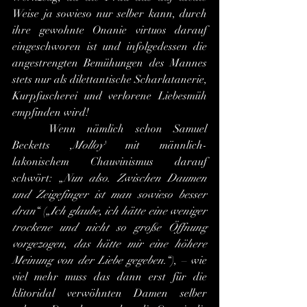
Weise ja sowieso nur selber kann, durch 
ihre gewohnte Onanie virtuos darauf 
eingeschworen ist und infolgedessen die 
angestrengten Bemühungen des Mannes 
stets nur als dilettantische Scharlatanerie, 
Kurpfuscherei und verlorene Liebesmüh 
empfinden wird!
	Wenn nämlich schon Samuel 
Becketts ,
Molloy
' mit männlich-
lakonischem Chauvinismus darauf 
schwört: „
Nun also. Zwischen Daumen 
und Zeigefinger ist man sowieso besser 
dran
“ („
Ich glaube, ich hätte eine weniger 
trockene und nicht so große Öffnung 
vorgezogen, das hätte mir eine höhere 
Meinung von der Liebe gegeben.
“), – wie 
viel mehr muss das dann erst für die 
klitoridal verwöhnten Damen selber 