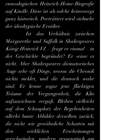
ennealogischen Heinrich-Heine-Biografie 
auf Kindle. Diese ist als solche keineswegs 
ganz historisch. Porträtiert wird vielmehr 
der idealtypische Erotiker.
 	Ist das Verhältnis zwischen 
Margarethe und Suffolk in Shakespeares 
König Heinrich VI. –
 fragt er einmal – in 
der Geschichte begründet? Er wisse es 
nicht. Aber Shakespeares divinatorisches 
Auge sehe oft Dinge, wovon die Chronik 
nichts meldet, und die dennoch wahr 
sind. Er kenne sogar jene flüchtigen 
Träume der Vergangenheit, die Klio 
aufzuzeichnen vergaß. Bleiben vielleicht 
auf dem Schauplatz der Begebenheiten 
allerlei bunte Abbilder derselben zurück, 
die nicht wie gewöhnliche Schatten mit 
den wirklichen Erscheinungen 
verschwinden, sondern gespenstisch am 