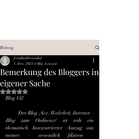
SEX, WAHRHEIT,
INTERNET
Beitrag
freudholdriesenhar
7. Dez. 2023
4 Min. Lesezeit
Bemerkung des Bloggers in
eigener Sache
Mit NaN von 5 Sternen bewertet.
Blog 142
	Der Blog ,
Sex, Wahrheit, Internet – 
Blog zum Onlinesex
' ist teils ein 
thematisch konzentrierter Auszug aus 
meiner – wesentlich fiktiven – 