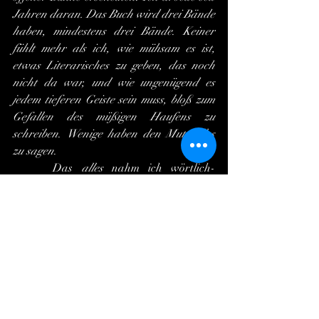
Jahren daran. Das Buch wird drei Bände 
haben, mindestens drei Bände
. 
Keiner 
fühlt mehr als ich, wie mühsam es ist, 
etwas Literarisches zu geben, das noch 
nicht da war, und wie ungenügend es 
jedem tieferen Geiste sein muss, bloß zum 
Gefallen des müßigen Haufens zu 
schreiben
. 
Wenige haben den Mut, alles 
zu sagen
.
 	Das 
alles 
nahm ich wörtlich-
prophetisch. Die Aufgabe war daher, den 
Menschen etwas zu sagen, was sie 
wirklich noch nicht wissen – oder sich 
aber in dieser Form noch niemals so 
einzugestehen wagten. 
Von meinem 
Schriftstellerruhm will ich doch 
wenigstens 
das
 haben, dass ich so 
schreiben darf, wie es mir einfällt, ohne 