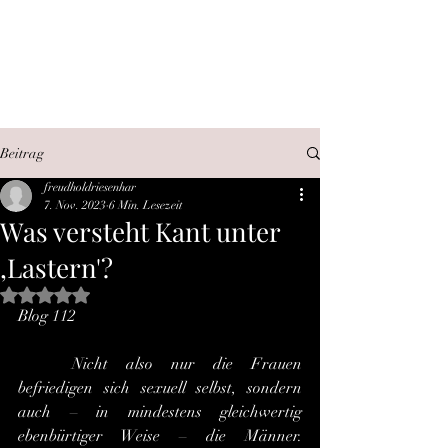
SEX, WAHRHEIT,
INTERNET
Beitrag
freudholdriesenhar
7. Nov. 2023
6 Min. Lesezeit
Was versteht Kant unter
,Lastern'?
Mit NaN von 5 Sternen bewertet.
Blog 112
	Nicht also nur die Frauen 
befriedigen sich sexuell selbst, sondern 
auch – in mindestens gleichwertig 
ebenbürtiger Weise – die Männer. 