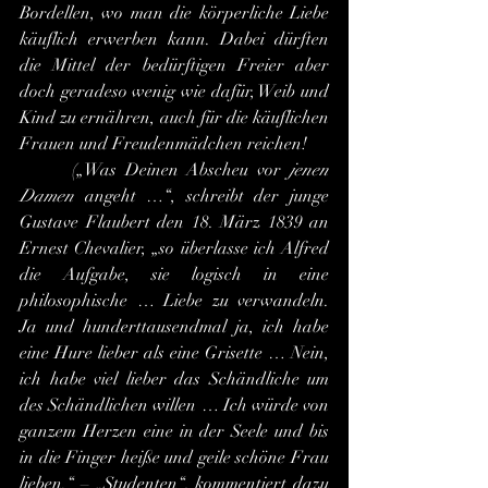
Bordellen, wo man die körperliche Liebe 
käuflich erwerben kann. Dabei dürften 
die Mittel der bedürftigen Freier aber 
doch geradeso wenig wie dafür, Weib und 
Kind zu ernähren, auch für die käuflichen 
Frauen und Freudenmädchen reichen!
 	(„Was Deinen Abscheu vor 
jenen 
Damen
 angeht …“, schreibt der junge 
Gustave Flaubert den 18. März 1839 an 
Ernest Chevalier, „so überlasse ich Alfred 
die Aufgabe, sie logisch in eine 
philosophische … Liebe zu verwandeln. 
Ja und hunderttausendmal ja, ich habe 
eine Hure lieber als eine Grisette … Nein, 
ich habe viel lieber das Schändliche um 
des Schändlichen willen … Ich würde von 
ganzem Herzen eine in der Seele und bis 
in die Finger heiße und geile schöne Frau 
lieben.“ – „Studenten“, kommentiert dazu 