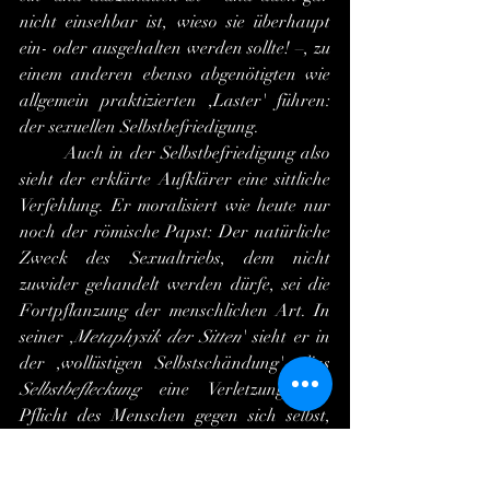
nicht einsehbar ist, wieso sie überhaupt 
ein- oder ausgehalten werden sollte! –, zu 
einem anderen ebenso abgenötigten wie 
allgemein praktizierten ,Laster' führen: 
der sexuellen Selbstbefriedigung.
	Auch in der Selbstbefriedigung also 
sieht der erklärte Aufklärer eine sittliche 
Verfehlung. Er moralisiert wie heute nur 
noch der römische Papst: Der natürliche 
Zweck des Sexualtriebs, dem nicht 
zuwider gehandelt werden dürfe, sei die 
Fortpflanzung der menschlichen Art. In 
seiner ,
Metaphysik der Sitten
' sieht er in 
der ,wollüstigen Selbstschändung' alias 
Selbstbefleckung
 eine Verletzung der 
Pflicht des Menschen gegen sich selbst, 
weil er seine eigene Persönlichkeit 
aufgebe, indem er sich selbst als reines 