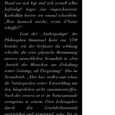
Hand an sich legt und sich sexuell selbst 
befriedigt! Sogar eine eingeschworene 
Katholikin hörten wir einmal schwäbeln: 
„Was kannsch mache, wenn d'Natur 
schaffet?“
 	Laut der ,
Anthropologie
'
des 
Philosophen Immanuel Kant von 1798 
bestehe, wie der Verfasser da schlüssig 
schreibt, die erste physische Bestimmung 
unserer menschlichen Sexualität in ,
dem 
Antrieb des Menschen zur Erhaltung 
seiner Gattung, als Tiergattung
'. Also im 
Sexualtrieb: „Aber hier wollen nun schon 
die Naturepochen seiner Entwicklung mit 
den bürgerlichen nicht zusammentreffen. 
Nach der erstern ist er im Naturzustande 
wenigstens in seinem 15ten Lebensjahre 
durch den 
Geschlechtsinstinkt 
angetrieben und vermögend, seine Art zu 