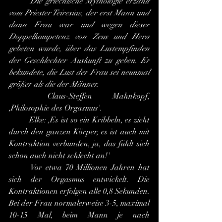
	Die griechische Mythologie erzählt 
vom Priester Teiresias, der erst Mann und 
dann Frau war und wegen dieser 
Doppelkompetenz von Zeus und Hera 
gebeten wurde, über das Lustempfinden 
der Geschlechter Auskunft zu geben. Er 
bekundete, die Lust der Frau sei neunmal 
größer als die der Männer.
	Claus-Steffen Mahnkopf, 
,Philosophie des Orgasmus'.
	Elke: ,Es ist so ein Kribbeln, es zieht 
durch den ganzen Körper, es ist auch mit 
Kontraktion verbunden, ja, das fühlt sich 
schon auch nicht schlecht an!'
	Vor etwa 70 Millionen Jahren hat 
sich der Orgasmus entwickelt. Die 
Kontraktionen erfolgen alle 0,8 Sekunden. 
Bei der Frau normalerweise 3-5, maximal 
10-15 Mal, beim Mann je nach 