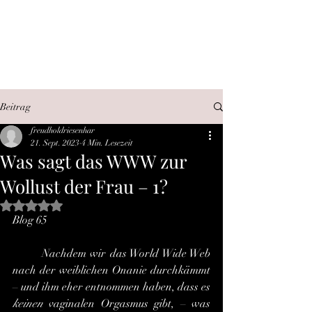
SEX, WAHRHEIT,
INTERNET
Beitrag
freudholdriesenhar
21. Sept. 2023
4 Min. Lesezeit
Was sagt das WWW zur
Wollust der Frau – 1?
Mit NaN von 5 Sternen bewertet.
Blog 65
	Nachdem wir das World Wide Web 
nach der weiblichen Onanie durchkämmt 
– und ihm eher entnommen haben, dass es 
keinen
 vaginalen Orgasmus gibt, – was 