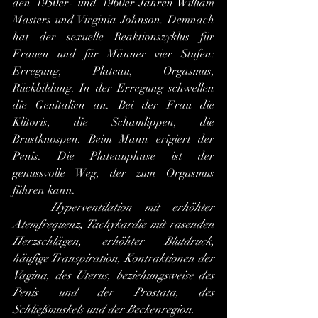
den 1950er- und 1960er-Jahren William 
Masters und Virginia Johnson. Demnach 
hat der sexuelle Reaktionszyklus für 
Frauen und für Männer vier Stufen: 
Erregung, Plateau, Orgasmus, 
Rückbildung. In der Erregung schwellen 
die Genitalien an. Bei der Frau die 
Klitoris, die Schamlippen, die 
Brustknospen. Beim Mann erigiert der 
Penis. Die Plateauphase ist der 
genussvolle Weg, der zum Orgasmus 
führen kann.
	Hyperventilation mit erhöhter 
Atemfrequenz, Tachykardie mit rasenden 
Herzschlägen, erhöhter Blutdruck, 
häufige Transpiration, Kontraktionen der 
Vagina, des Uterus, beziehungsweise des 
Penis und der Prostata, des 
Schließmuskels und der Beckenregion.