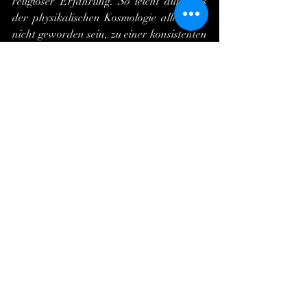
religiöser Erfahrung. 
So
 leicht dürfte es 
der physikalischen Kosmologie allerdings 
nicht geworden sein, zu einer konsistenten 
Theorie des Universums seit dem Urknall 
zu kommen! Ist Martina sich aber auch 
wirklich darüber im Klaren, dass es allein 
die von ihr selbst produzierten 
Endorphine und Opiate sind, die bei ihrer 
Onanie ausgeschüttet werden? Denn: „Im 
heterosexuellen Sex gemeinsam zu 
kommen – gar nicht einfach.“ Und, so 
Marianne in Schätzings ,
Limit
' über ihre 
endogenen Drogen: „Wir sind ein 
Chemiebaukasten... Endorphin, 
Serotonin, Dopamin, Noradrenalin. Mal 
geschüttelt, mal gerührt“! 
	 Nur ein Drittel der Frauen, das im 
heterosexuellen, partnerschaftlichen Sex 
überhaupt nicht kommt? Hatten wir da 