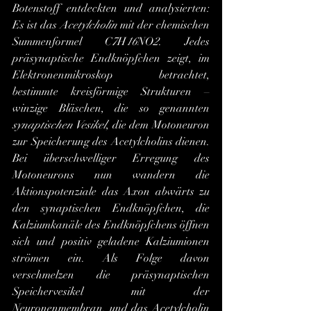
Botenstoff entdeckten und analysierten: 
Es ist das 
Acetylcholin
 mit der chemischen 
Summenformel C
7
H
16
NO
2
. Jedes 
präsynaptische Endknöpfchen zeigt, im 
Elektronenmikroskop betrachtet, 
bestimmte kreisförmige Strukturen – 
winzige Bläschen, die so genannten 
synaptischen Vesikel
, die dem Motoneuron 
zur Speicherung des Acetylcholins dienen. 
Bei überschwelliger Erregung des 
Motoneurons nun wandern die 
Aktionspotenziale das Axon abwärts zu 
den synaptischen Endknöpfchen, die 
Kalziumkanäle des Endknöpfchens öffnen 
sich und positiv geladene Kalziumionen 
strömen ein. Als Folge davon 
verschmelzen die präsynaptischen 
Speichervesikel mit der 
Neuronenmembran, und das Acetylcholin 