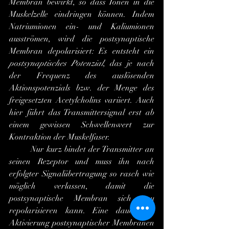
Membran bewirkt, so dass Ionen in die 
Muskelzelle eindringen können. Indem 
Natriumionen ein- und Kaliumionen 
ausströmen, wird die postsynaptische 
Membran depolarisiert: Es entsteht ein 
postsynaptisches Potenzial
, das je nach 
der Frequenz des auslösenden 
Aktionspotenzials bzw. der Menge des 
freigesetzten Acetylcholins variiert. Auch 
hier führt das Transmittersignal erst ab 
einem gewissen Schwellenwert zur 
Kontraktion der Muskelfaser.
 	Nur kurz bindet der Transmitter an 
seinen Rezeptor und muss ihn nach 
erfolgter Signalübertragung so rasch wie 
möglich verlassen, damit die 
postsynaptische Membran sich neu 
repolarisieren kann. Eine dauerhafte 
Aktivierung postsynaptischer Membranen 