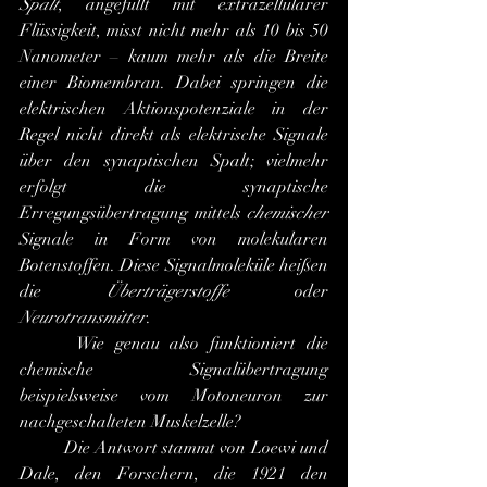
Spalt
, angefüllt mit extrazellulärer 
Flüssigkeit, misst nicht mehr als 10 bis 50 
Nanometer – kaum mehr als die Breite 
einer Biomembran. Dabei springen die 
elektrischen Aktionspotenziale in der 
Regel nicht direkt als elektrische Signale 
über den synaptischen Spalt; vielmehr 
erfolgt die synaptische 
Erregungsübertragung mittels 
chemischer
Signale in Form von molekularen 
Botenstoffen. Diese Signalmoleküle heißen 
die 
Überträgerstoffe
 oder 
Neurotransmitter
.
 	Wie genau also funktioniert die 
chemische Signalübertragung 
beispielsweise vom Motoneuron zur 
nachgeschalteten Muskelzelle?
 	Die Antwort stammt von Loewi und 
Dale, den Forschern, die 1921 den 