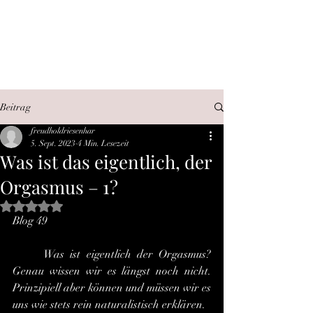
SEX, WAHRHEIT,
INTERNET
Beitrag
freudholdriesenhar
5. Sept. 2023
4 Min. Lesezeit
Was ist das eigentlich, der
Orgasmus – 1?
Mit NaN von 5 Sternen bewertet.
Blog 49
	Was ist eigentlich der Orgasmus? 
Genau wissen wir es längst noch nicht. 
Prinzipiell aber können und müssen wir es 
uns wie stets rein naturalistisch erklären.