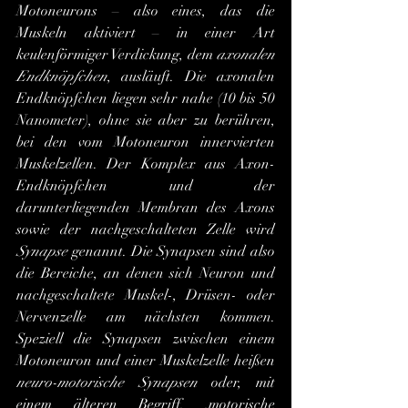
Motoneurons – also eines, das die 
Muskeln aktiviert – in einer Art 
keulenförmiger Verdickung, dem 
axonalen 
Endknöpfchen
, ausläuft. Die axonalen 
Endknöpfchen liegen sehr nahe (10 bis 50 
Nanometer), ohne sie aber zu berühren, 
bei den vom Motoneuron innervierten 
Muskelzellen. Der Komplex aus Axon-
Endknöpfchen und der 
darunterliegenden Membran des Axons 
sowie der nachgeschalteten Zelle wird 
Synapse
 genannt. Die Synapsen sind also 
die Bereiche, an denen sich Neuron und 
nachgeschaltete Muskel-, Drüsen- oder 
Nervenzelle am nächsten kommen. 
Speziell die Synapsen zwischen einem 
Motoneuron und einer Muskelzelle heißen 
neuro-motorische Synapsen
 oder, mit 
einem älteren Begriff, ,motorische 