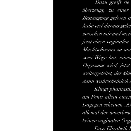
Dazu greift sie
überzeugt, zu einer
Bestätigung gelesen i
habe viel daraus geler
zwischen mir und mein
jetzt einen vaginalen
Machtschwanz zu unte
zwei Wege hat, einen
Orgasmus wird, jetzt
weitergeleitet, der k
dann wahrscheinlich a
	Klingt phantastisch! Wäre ihr zu gönnen! Ist sie da uns Männern, die wir durch die Reibung 
am Penis allein einen
Dagegen scheinen ,
E
allemal der unverbrüc
keinen vaginalen Orga
	Dass Elizabeth Kiel eine wissenschaftlich objektive und journaillistische Bestätigung braucht, 