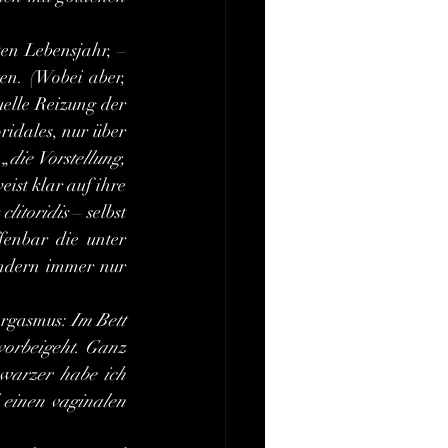
en Lebensjahr, – 
en. (Wobei aber, 
elle Reizung der 
oridales,
nur über 
 „
die Vorstellung, 
eist klar auf ihre 
clitoridis 
– selbst 
fenbar die unter 
ndern immer nur 
Orgasmus: 
Im Bett 
vorbeigeht. Ganz 
arzer habe ich 
 einen vaginalen 