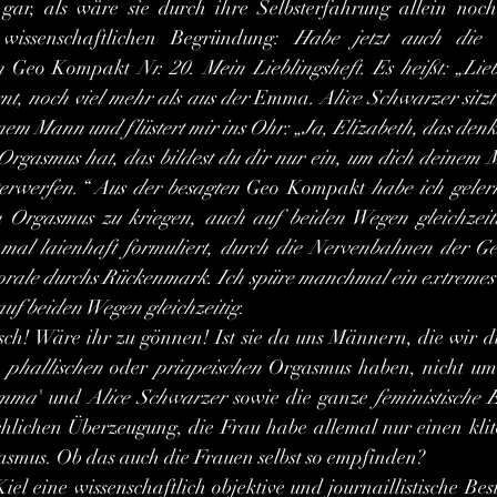
 gar, als wäre sie durch ihre Selbsterfahrung allein noch
 wissenschaftlichen Begründung: 
Habe jetzt auch die wi
n 
Geo Kompakt
 Nr. 20. Mein Lieblingsheft. Es heißt: „Lie
nt, noch viel mehr als aus der 
Emma
. Alice Schwarzer sitz
em Mann und flüstert mir ins Ohr: „Ja, Elizabeth, das denkst
 Orgasmus hat, das bildest du dir nur ein, um dich deinem
rwerfen.“ Aus der besagten 
Geo Kompakt
 habe ich gelern
 Orgasmus zu kriegen, auch auf beiden Wegen gleichzeiti
 mal laienhaft formuliert, durch die Nervenbahnen der G
litorale durchs Rückenmark. Ich spüre manchmal ein extremes
uf beiden Wegen gleichzeitig
.
 
phallischen
 oder 
priapeischen
 Orgasmus haben, nicht um
mma
'
und 
Alice Schwarzer
 sowie die ganze 
feministische 
hlichen Überzeugung, die Frau habe allemal nur einen klit
smus. Ob das auch die Frauen selbst so empfinden?