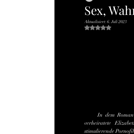
Sex, Wahr
Aktualisiert:
6. Juli 2023
Mit NaN von 5 Ste
	In dem Roman
verheiratete Eliza
stimulierende Pornof