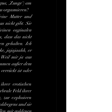
ngua
, ,Zunge') am 
tus orgasmieren?
ine Mutter und 
 nicht gibt. Sie 
inen vaginalen 
, dass das nicht 
n gehalten. Ich 
e, jajajaahh, er 
 Weil mir ja aus 
Kommen außer dem 
errückt ist oder 
hrer erotischen 
brale Feld ihrer 
, zur explosiven 
ldregens und sie 
llen mit goldenen 