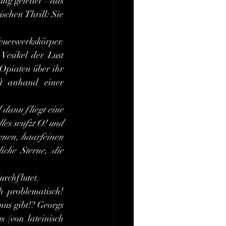
g geleitet – das 
schen Thrill: Sie 
Vesikel der Lust 
piaten über ihr 
ft anhand einer 
dann fliegt eine 
es seufzt O! und 
enen, haarfeinen 
iche Sterne, die 
urchflutet.
us gibt!? Georgs 
Stöße aber spürt sie ja allein in der Vagina. Von einem Vorspiel mit Cunnilingus (von lateinisch 