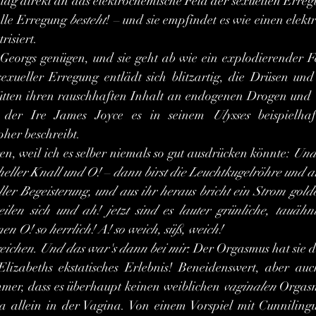
ag direkt an das elektrochemische Feld der sexuellen Erregun
elle Erregung 
besteht
! – und sie empfindet es wie einen elektri
risiert.
xueller Erregung entlädt sich blitzartig, die Drüsen und 
ütten ihren rauschhaften Inhalt an endogenen Drogen und O
 der Ire James Joyce es in seinem 
Ulysses
 beispielha
her beschreibt.
eren, weil ich es selber niemals so gut ausdrücken könnte: 
Und 
eller Knall und O! – dann birst die Leuchtkugelröhre und all
oller Begeisterung, und aus ihr heraus bricht ein Strom gold
ilen sich und ah! jetzt sind es lauter grünliche, tauähnl
en O! so herrlich! A! so weich, süß, weich!
reichen. Und das war's dann bei mir
: Der Orgasmus hat sie d
mmer, dass es überhaupt keinen weiblichen 
vaginalen 
Orgasm