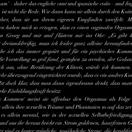
ham' – daher das engliche 
cunt
 und spanische 
coño
 – und 
li
–  ist nicht die Rede. Wie dann kann sie allein durch den Koi
daher, dass sie an ihrem eigenen Empfinden zweifelt: 
Me
n haben mich so erzogen, dass es einen vaginalen Orgasmus
en Georg und mir und flüstern mir ins Ohr: „Es gibt ke
 dreiunddreißig, muss ich leider ganz alleine herausfinden
be ich das immer gespürt und für ein psychisches Komme
die Vorstellung so geil fand, gestoßen zu werden, der Gedank
mich aus, ohne Berührung der Klitoris, würde ich kommen.
ehr überzeugend eingetrichtert wurde, dass es ein andres 
! Ist doch klar, dass man dann irgendwann denkt, dass man v
arke Einbildungskraft besitzt
.
es Kommen
' meint sie offenbar den Orgasmus als Folge i
 allein ihre sexuellen Träume und Phantasien so auf das zere
es allein mental, wie in der sexuellen Selbstbefriedigung
und aus ihr heraus bricht ein Strom goldenen, haarfeinen Go
tzt sind es lauter grünliche, tauähnliche Sterne, die herabfa