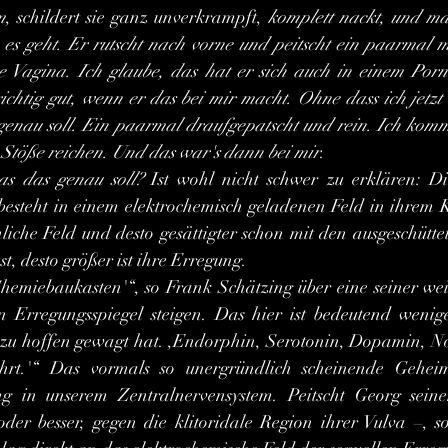
m
, schildert sie ganz unverkrampft, 
komplett nackt, und ma
 es geht. Er rutscht nach vorne und peitscht ein paarmal m
Vagina. Ich glaube, das hat er sich auch in einem Porno
ichtig gut, wenn er das bei mir macht. Ohne dass ich jetzt 
enau soll. Ein paarmal draufgepatscht und rein. Ich komme
r Stöße reichen. Und das war's dann bei mir
.
s das genau soll?
 Ist wohl nicht schwer zu erklären: Die
esteht in einem elektrochemisch geladenen Feld in ihrem K
liche Feld und desto gesättigter schon mit den ausgeschütt
, desto größer ist ihre Erregung.
 Erregungsspiegel steigen. Das hier ist bedeutend wenige
h zu hoffen gewagt hat. ,Endorphin, Serotonin, Dopamin, N
ührt.'“ Das vormals so unergründlich scheinende Geheim
g in unserem Zentralnervensystem. Peitscht Georg seine
der besser, gegen die klitoridale Region ihrer Vulva –, s