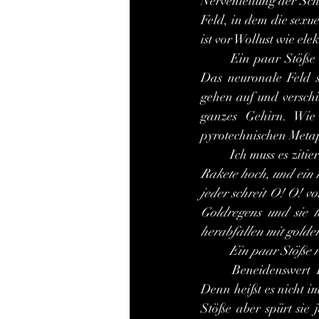
Nervenleitung der Schl
Feld, in dem die sexu
ist vor Wollust wie elekt
	Ein paar Stöße Georgs genügen, und sie geht ab wie ein explodierender Feuerwerkskörper. 
Das neuronale Feld se
gehen auf und versch
ganzes Gehirn. Wie
pyrotechnischen Metap
	Ich muss es ziti
Rakete hoch, und ein h
jeder schreit O! O! v
Goldregens und sie te
herabfallen mit golden
	Ein paar Stöße 
	Beneidenswert Elizabeths ekstatisches Erlebnis! Beneidenswert, aber auch problematisch! 
Denn heißt es nicht i