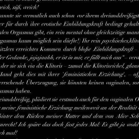
weich, süß, weich!
annte sie vermutlich auch schon 
vor
 ihrem dreiunddreißigst
er für durch ihre erotische Einbildungskraft bedingt gehalt
len Orgasmus gibt, ein rein mental ohne gleichzeitige manu
rgasmus kaum möglich sein dürfte!) Ihr rein 
psychisches
,klit
Kitzlers erreichtes Kommen durch bloße 
Einbildungskraft
 –
r Gedanke, jajajaahh, er ist in mir, er füllt mich aus“
 – verw
der sie sich via die Klitoris – zumal die Klitoris
eichel
, 
glans 
Hand geht dies mit ihrer '
feministischen Erziehung
', – of
rrschende Überzeugung, sie könnten keinen vaginalen, so
gasmus haben.
dreiunddreißig, plädiert sie erstmals auch für den vaginalen 
s meine feministische Erziehung meilenweit an der Realität 
inter dem Rücken meiner Mutter und dem von Alice Schw
recht! Ich spüre das doch fast jedes Mal: Es gibt ja wohl
ch mal!