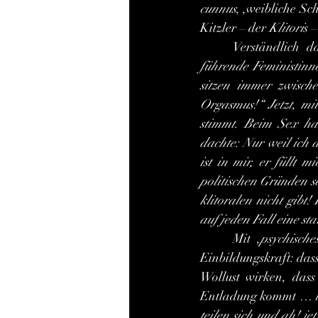
cunnus
, ,weibliche Sc
Kitzler – der 
Klitori
s 
	Verständlich 
führende Feministinne
sitzen immer zwisch
Orgasmus!“ Jetzt, mit
stimmt. Beim Sex ha
dachte: Nur weil ich 
ist in mir, er füllt 
politischen Gründen s
klitoralen nicht gibt
auf jeden Fall eine st
	Mit ,
psychisch
Einbildungskraft: dass
Wollust wirken, dass 
Entladung kommt … 
teilen sich und ah! je