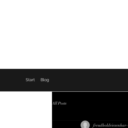
SEX, WAHRHEIT, INTERNET
Start
Blog
All Posts
freudholdriesenhar