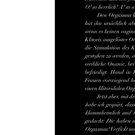
O! so herrlich! A! so 
	Den Orgasmus k
hat ihn ursächlich ab
wenn es keinen vagina
Klitoris ausgelöster O
die Stimulation des 
gestoßen zu werden, de
weibliche Onanie, bei 
befriedigt. Hand in 
Frauen vorwiegend he
einen klitoridalen Or
	Jetzt aber, mit 
habe ich gespürt, das
klammheimlich und h
gedacht: Die haben un
Orgasmus! Verfickt no