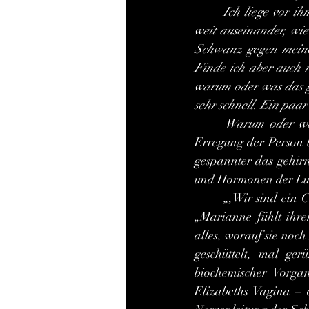
	Ich liege vor ih
weit auseinander, wie
Schwanz gegen meine 
Finde ich aber auch r
warum oder was das g
sehr schnell. Ein paa
Warum oder wa
Erregung der Person b
gespannter das gehirn
und Hormonen der Lust
	„,Wir sind ein Chemiebaukasten'“, so Frank Schätzing über eine seiner weiblichen Figuren: 
„Marianne fühlt ihren
alles, worauf sie noc
geschüttelt, mal ger
biochemischer Vorgan
Elizabeths Vagina – o