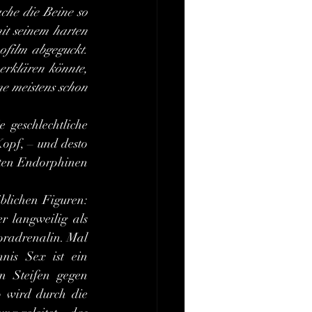
che die Beine so 
it seinem harten 
film abgeguckt. 
erklären könnte, 
 meistens schon 
 geschlechtliche 
opf, – und desto 
eten Endorphinen 
r langweilig als 
oradrenalin. Mal 
nis Sex ist ein 
n Steifen gegen 
o wird durch die 