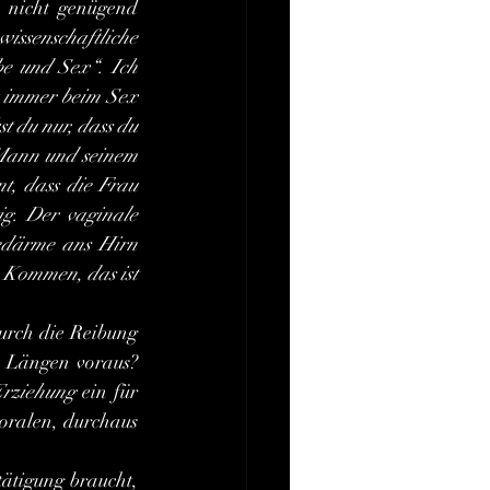
 nicht genügend 
ssenschaftliche 
be und Sex“. Ich 
t immer beim Sex 
 du nur, dass du 
 Mann und seinem 
t, dass die Frau 
g. Der vaginale 
edärme ans Hirn 
 Kommen, das ist 
 Längen voraus? 
Erziehung
 ein für 
oralen, durchaus 