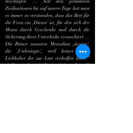
beschlafen … Seit den primitiven 
Zivilisationen bis auf unsere Tage hat man 
es immer so verstanden, dass das Bett für 
die Frau ein ,Dienst' ist, für den sich der 
Mann durch Geschenke und durch die 
Sicherung ihres Unterhalts revanchiert … 
Die Römer nannten Messalina ,
invicta
', 
die ,Unbesiegte', weil keiner ihrer 
Liebhaber ihr zur Lust verholfen hatte.“ 
Adhuc ardens rigidae tentigine vulvae: Et 
lassata viris, necdum satiata, recessit
, so 
Juvenal: Glühend vor Geilheit der 
erregten Vulva, entbrannte sie, erschöpft 
von den Männern, doch ungesättigt, aufs 
neue.
	Stellen wir nicht auch nach zwei 
Jahrtausenden noch fest, dass das nicht 
nur für die Kurtisanenkaiserin Messaline, 
sondern mehr oder weniger für alle 