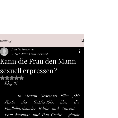
SEX, WAHRHEIT,
INTERNET
Beitrag
freudholdriesenhar
7. Okt. 2023
3 Min. Lesezeit
Kann die Frau den Mann
sexuell erpressen?
Mit NaN von 5 Sternen bewertet.
Blog 81
	In Martin Scorseses Film ,
Die 
Farbe des Geldes
'1986 über die 
Poolbillardspieler Eddie und Vincent – 
Paul Newman und Tom Cruise – glaubt 