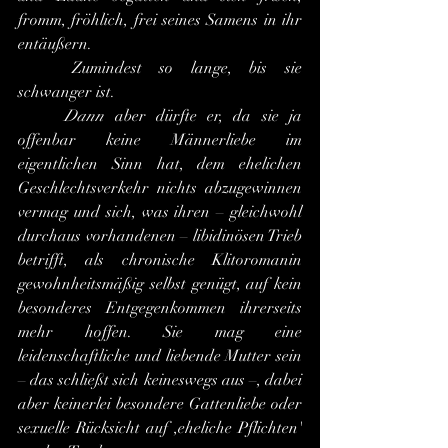
fromm, fröhlich, frei seines Samens in ihr 
entäußern.
	Zumindest so lange, bis sie 
schwanger ist.
	Dann
 aber dürfte er, da sie ja 
offenbar keine Männerliebe im 
eigentlichen Sinn hat, dem ehelichen 
Geschlechtsverkehr nichts abzugewinnen 
vermag und sich, was ihren – gleichwohl 
durchaus vorhandenen – libidinösen Trieb 
betrifft, als chronische Klitoromanin 
gewohnheitsmäßig selbst genügt, auf kein 
besonderes Entgegenkommen ihrerseits 
mehr hoffen. Sie mag eine 
leidenschaftliche und liebende Mutter sein 
– das schließt sich keineswegs aus –, dabei 
aber keinerlei besondere Gattenliebe oder 
sexuelle Rücksicht auf ,eheliche Pflichten' 