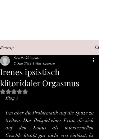
SEX, WAHRHEIT,
INTERNET
Beitrag
freudholdriesenhar
7. Juli 2023
4 Min. Lesezeit
Irenes ipsistisch
klitoridaler Orgasmus
Mit NaN von 5 Sternen bewertet.
Blog 3
Um aber die Problematik auf die Spitze zu 
treiben: Das Beispiel einer Frau, die sich 
auf den Koitus als intersexuellen 
Geschlechtsakt gar nicht erst einlässt, ist 