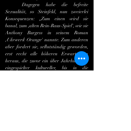
	Dagegen habe die befreite 
Sexualität, so Steinfeld, nun zweierlei 
Konsequenzen: „Zum einen wird sie 
banal, zum ,alten Rein-Raus-Spiel', wie sie 
Anthony Burgess in seinem Roman 
,
Uhrwerk Orange
' nannte. Zum anderen 
aber fordert sie, selbstständig geworden, 
erst recht alle höheren Erwartungen 
heraus, die zuvor ein über Jahrhunderte 
eingespielter kultureller, bis in die 
Sakralsphäre reichender Zusammenhang 
aufgefangen hatte. Sie wird absolut, sie 
wird zum Fetisch, zum Gegenstand eines 
eigenen Fundamentalismus: ,Der Trip 
beginnt', lautet der letzte Satz in diesem 
unerheblichen, trivialen, ja verlogenen 
Buch, das also gar nicht zufällig das Wort 
,Gebete' im Titel trägt. Denn es huldigt 