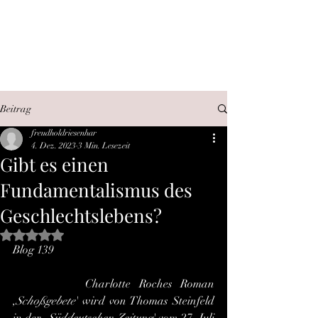
SEX, WAHRHEIT,
INTERNET
Beitrag
freudholdriesenhar
4. Dez. 2023
3 Min. Lesezeit
Gibt es einen
Fundamentalismus des
Geschlechtslebens?
Mit NaN von 5 Sternen bewertet.
Blog 139
         Charlotte Roches Roman 
,
Schoßgebete
' wird von Thomas Steinfeld 