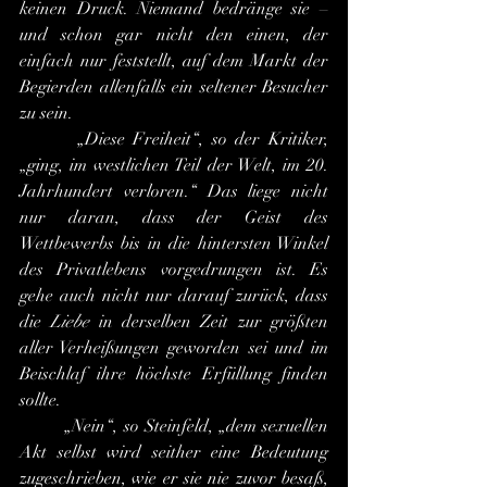
keinen Druck. Niemand bedränge sie – 
und schon gar nicht den einen, der 
einfach nur feststellt, auf dem Markt der 
Begierden allenfalls ein seltener Besucher 
zu sein.
       „Diese Freiheit“, so der Kritiker, 
„ging, im westlichen Teil der Welt, im 20. 
Jahrhundert verloren.“ Das liege nicht 
nur daran, dass der Geist des 
Wettbewerbs bis in die hintersten Winkel 
des Privatlebens vorgedrungen ist. Es 
gehe auch nicht nur darauf zurück, dass 
die 
Liebe
 in derselben Zeit zur größten 
aller Verheißungen geworden sei und im 
Beischlaf ihre höchste Erfüllung finden 
sollte.
        „Nein“, so Steinfeld, „dem sexuellen 
Akt selbst wird seither eine Bedeutung 
zugeschrieben, wie er sie nie zuvor besaß, 