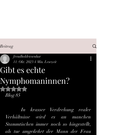
SEX, WAHRHEIT,
INTERNET
Beitrag
freudholdriesenhar
11. Okt. 2023
4 Min. Lesezeit
Gibt es echte
Nymphomaninnen?
Mit NaN von 5 Sternen bewertet.
Blog 85
	In krasser Verdrehung realer 
Verhältnisse wird es an manchen 
Stammtischen immer noch so hingestellt, 
als tue 
umgekehrt
 der Mann der Frau 