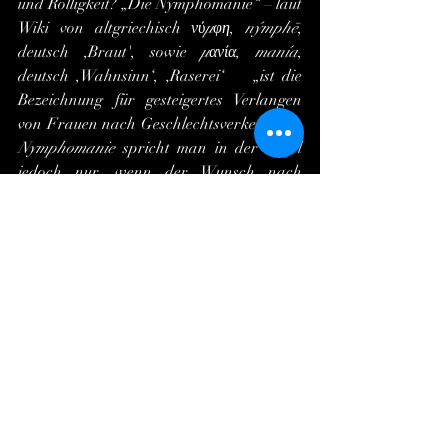
und Rolligkeit? „Die Nymphomanie“ – laut 
Wiki von altgriechisch 
νύμφη
, 
nýmphē
, 
deutsch ,Braut', sowie 
μανία
, 
manía
, 
deutsch ,Wahnsinn‘, ‚Raserei‘ ­   „ist die 
Bezeichnung für gesteigertes Verlangen 
von Frauen nach Geschlechtsverkehr. Von 
Nymphomanie 
spricht man in der Regel 
jedoch nur, wenn der Wunsch nach 
Sexualität mit Promiskuität, also 
häufigem Partnerwechsel einhergeht.“
	Eine typische Nymphomanin in dem 
Sinn ist Candida aus Nathalie 
Weidenfelds Roman 
Die 
Orangenprinzessin
, die regelmäßig wie 
unter manischem Zwang auf Männerfang 
geht und ihre Eroberungen zu One-Night-
Stands zu sich nach Hause abschleppt: 
„
Vor allem seit Vera fühle ich mich mehr 
denn je als eine Raubkatze, hungrig und 