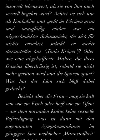
insoweit lebenswert, als sie von ihm auch 
sexuell begehrt wird? Achtet sie sich nur 
als Konkubine und ,
geht im Übrigen grau 
und unauffällig einher wie ein 
abgeschminkter Schauspieler, der sich für 
nichts erachtet, sobald er nichts 
darzustellen hat
' (,Tonio Kröger')? Oder 
wie eine abgehalfterte Mähre, die ihres 
Daseins überdrüssig ist, sobald sie nicht 
mehr geritten wird und die Sporen spürt? 
Was hat der Lion sich bloß dabei 
gedacht?
	Bezieht aber die Frau – mag sie kalt 
sein wie ein Fisch oder heiß wie ein Ofen! 
– aus dem normalen Koitus keine sexuelle 
Befriedigung, was ist dann mit den 
sogenannten 
Nymphomaninnen
 im 
gängigen Sinn weiblicher ,Mannstollheit' 