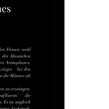
hes
des klassischen 
rs Aristophanes, 
rieges – bei den 
 die Männer als 
uflöserin' – die 
 Es ist, ungleich 
ierter 
Verhüterli-