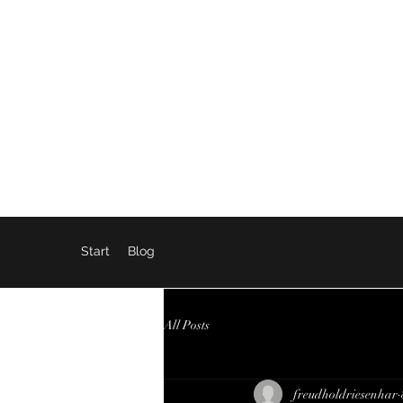
SEX, WAHRHEIT, INTERNET
Start
Blog
All Posts
freudholdriesenhar