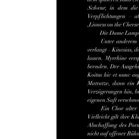
Schwur
, in dem die 
Verpflichtungen – abs
,Lioness on the Cheese
	Die Dame Lampit
	Unter anderem erscheint da plötzlich ein Mann auf der Bühne, der verzweifelt nach Sex 
verlangt – Kinesias, 
lassen. Myrrhine vers
beenden. Der Ausgehun
Koitus hic et nunc au
Matratze, dann ein K
Verzögerungen hin, bis
eigenen Saft verschmor
	Ein Chor alter Männer – akkurat! – bemitleidet den Jüngling in einem klagenden Lied. 
Vielleicht gilt ihre 
Abschaffung des Por
nicht auf offener Büh