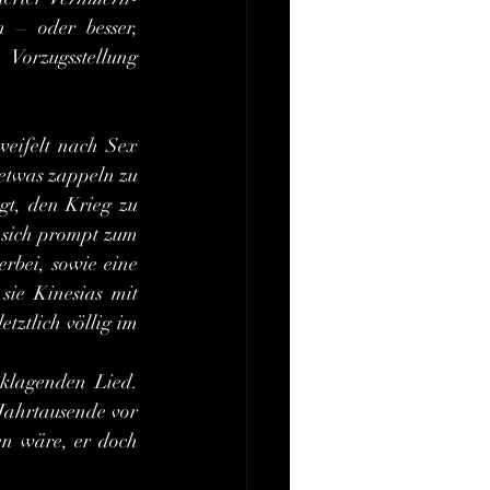
 – oder besser, 
 Vorzugsstellung 
etwas zappeln zu 
gt, den Krieg zu 
 sich prompt zum 
rbei, sowie eine 
ie Kinesias mit 
tztlich völlig im 
Jahrtausende vor 
 wäre, er doch 