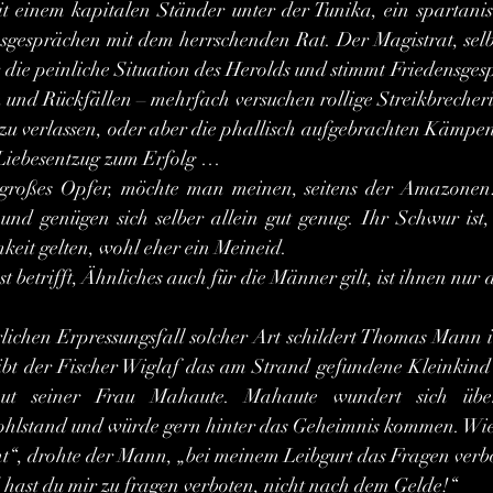
sgesprächen mit dem herrschenden Rat. Der Magistrat, selbs
r die peinliche Situation des Herolds und stimmt Friedensges
 und Rückfällen – mehrfach versuchen rollige Streikbrecheri
u verlassen, oder aber die phallisch aufgebrachten Kämpen
 Liebesentzug zum Erfolg … 
und genügen sich selber allein gut genug. Ihr Schwur ist, s
mkeit gelten, wohl eher ein Meineid.
ibt der Fischer Wiglaf das am Strand gefundene Kleinkind 
ut seiner Frau Mahaute. Mahaute wundert sich über 
hlstand und würde gern hinter das Geheimnis kommen. Wie 
cht“, drohte der Mann, „bei meinem Leibgurt das Fragen verb
hast du mir zu fragen verboten, nicht nach dem Gelde!“