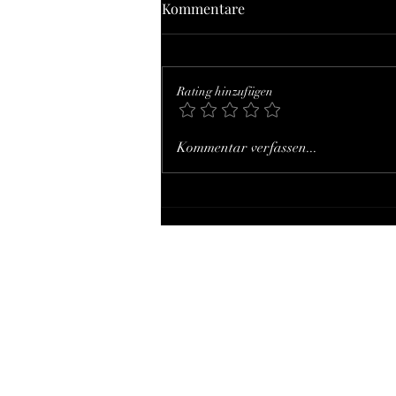
Bemerkung des Bloggers in
Kommentare
eigener Sache
Blog 142 Der Blog ,Sex, Wahrheit,
Internet – Blog zum Onlinesex' ist
Rating hinzufügen
teils ein thematisch konzentrierter
Auszug aus meiner – wesentlich...
Kommentar verfassen...