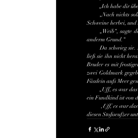
	„Ich habe dir ü
	„Nach nichts soll ich mehr fragen dürfen? Du sammelst Schätze und zauberst Hornvieh und 
Schweine herbei, und i
	„Weib“, sagte der Mann, „noch ein Wort, und ich zieh den Gurt und mach dich zetern aus 
anderm Grund.“
	Da schwieg sie. Aber bei einer Nacht, als ihn nach ihrem dürren Leib ehelich verlangte, da 
ließ sie ihn nicht her
Bruder es mit frostig
zwei Goldmark gegeben
Fässlein aufs Meer ges
	„Uff, es war das Geheimnis nicht wert! Hältst du es nicht und twaddelst es aus, dass Grigorß 
ein Fundkind ist von d
	 ,
Uff, es war da
diesen Stoßseufzer u