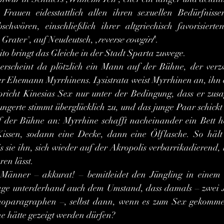
Frauen eidesstattlich allen ihren sexuellen Bedürfnissen
chwören, einschließlich ihrer altgriechisch favorisierten
 Grater', auf Neudeutsch, ,
reverse cowgirl
'.
o bringt das Gleiche in der Stadt Sparta zuwege.
der Ehemann Myrrhinens. Lysistrata weist Myrrhinen an, ihn 
pricht Kinesias Sex nur unter der Bedingung, dass er zusa
gerte stimmt überglücklich zu, und das junge Paar schickt
f der Bühne an: Myrrhine schafft nacheinander ein Bett he
issen, sodann eine Decke, dann eine Ölflasche. So hält s
 sie ihn, sich wieder auf der Akropolis verbarrikadierend, le
en lässt.
Klage unterderhand auch dem Umstand, dass damals – zwei 
noparagraphen –, selbst dann, wenn es zum Sex gekommen
ne hätte gezeigt werden dürfen?