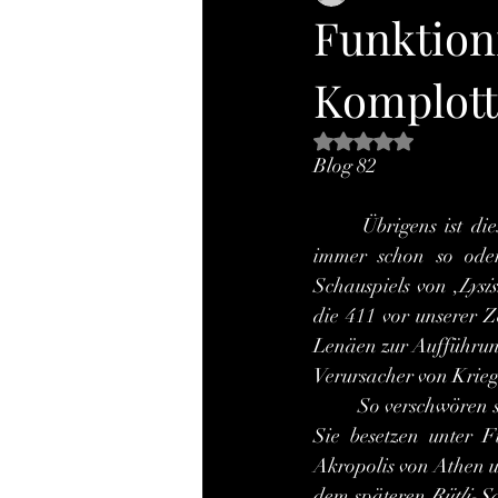
Funktioni
Komplott
Mit NaN von 5 Ste
Blog 82
	Übrigens ist diese sexuelle Erpressung nichts Neues, sondern dürfte von den Frauen wohl 
immer schon so oder
Schauspiels von ,
Lysi
die 411 vor unserer Z
Lenäen zur Aufführun
Verursacher von Krie
	So verschwören sich die Frauen Athens und Spartas moralisch, um den Frieden zu erzwingen: 
Sie besetzen unter Fü
Akropolis von Athen un
dem späteren 
Rütli-S