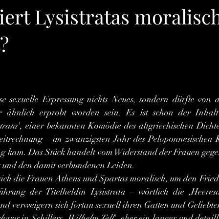
ert Lysistratas moralisc
?
rnen bewertet.
 ähnlich erprobt worden sein. Es ist schon der Inhalt 
strata
', einer bekannten Komödie des altgriechischen Dichte
eitrechnung – im zwanzigsten Jahr des Peloponnesischen K
g kam. Das Stück handelt vom Widerstand der Frauen gegen
g und den damit verbundenen Leiden.
hrung der Titelheldin Lysistrata – wörtlich die ,Heeresa
d verweigern sich fortan sexuell ihren Gatten und Geliebten.
chwur
 in Schillers ,
Wilhelm Tell
', eher ein langer und detaill