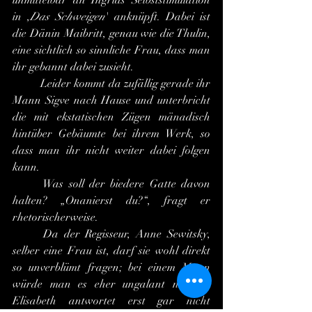
unmittelbar an Ingrids Selbststimulation 
in ,
Das Schweigen
' anknüpft. Dabei ist 
die Dänin Maibritt, genau wie die Thulin, 
eine sichtlich so sinnliche Frau, dass man 
ihr gebannt dabei zusieht.
	Leider kommt da zufällig gerade ihr 
Mann Sigve nach Hause und unterbricht 
die mit ekstatischen Zügen mänadisch 
hintüber Gebäumte bei ihrem Werk, so 
dass man ihr nicht weiter dabei folgen 
kann.
	Was soll der biedere Gatte davon 
halten? „Onanierst du?“, fragt er 
rhetorischerweise.
	Da der Regisseur, Anne Sewitsky, 
selber eine Frau ist, darf sie wohl direkt 
so unverblümt fragen; bei einem Mann 
würde man es eher ungalant nennen. 
Elisabeth antwortet erst gar nicht 