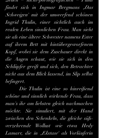
zivilen – nicht-pornografischen – Films 
findet sich in Ingmar Bergmans ,
Das 
Schweigen
' mit der umwerfend schönen 
Ingrid Thulin, einer sichtlich auch im 
realen Leben sinnlichen Frau. Man sieht 
sie als eine ältere Schwester namens Ester 
auf ihrem Bett mit hintübergeworfenem 
Kopf, wobei sie dem Zuschauer direkt in 
die Augen schaut, wie sie sich in den 
Schlüpfer greift und sich, den Betrachter 
nicht aus dem Blick lassend, im Slip selbst 
befingert.
	Die Thulin ist eine so hinreißend 
schöne und sinnlich wirkende Frau, dass 
man's ihr am liebsten gleich nachmachen 
möchte. Sie simuliert, mit der Hand 
zwischen den Schenkeln, die gleiche süß-
verzehrende Wollust wie etwa Hedy 
Lamarr, die in ,
Ekstase
' als Vorläuferin 