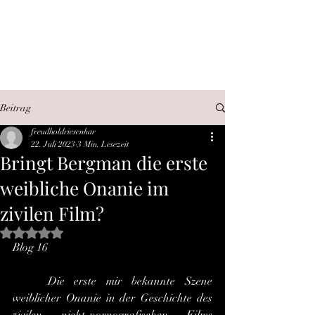
SEX, WAHRHEIT,
INTERNET
Beitrag
freudholdriesenhar
22. Juli 2023
3 Min. Lesezeit
Bringt Bergman die erste
weibliche Onanie im
zivilen Film?
Mit NaN von 5 Sternen bewertet.
Blog 16
	Die erste mir bekannte Szene 
weiblicher Onanie in der Geschichte des 