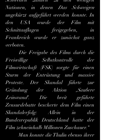
Schweden zählten zu den wenigen 
Nationen, in denen 
Das Schweigen 
ungekürzt aufgeführt werden konnte. In 
den USA wurde der Film mit 
Schnittauflagen freigegeben, in 
Frankreich wurde er zunächst ganz 
verboten.
	Die Freigabe des Films durch die 
Freiwillige Selbstkontrolle der 
Filmwirtschaft (FSK) sorgte für einen 
Sturm der Entrüstung und massive 
Proteste. Der Skandal führte zur 
Gründung der Aktion ,
Saubere 
Leinwand
'. Die breit geführte 
Zensurdebatte bescherte dem Film einen 
Skandalerfolg: Allein in der 
Bundesrepublik Deutschland hatte der 
Film zehneinhalb Millionen Zuschauer.“
	Man konnte die Thulin ebenso ihrer 