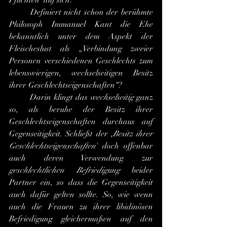
Pflichten' auf sich?
	Definiert nicht schon der berühmte 
Philosoph Immanuel Kant die Ehe 
bekanntlich unter dem Aspekt der 
Fleischeslust als „Verbindung zweier 
Personen verschiedenen Geschlechts zum 
lebenswierigen, wechselseitigen Besitz 
ihrer Geschlechtseigenschaften“?
	Darin klingt das 
wechselseitig
 ganz 
so, als beruhe der Besitz ihrer 
Geschlechtseigenschaften durchaus auf 
Gegenseitigkeit. Schließt der ,
Besitz ihrer 
Geschlechtseigenschaften
' doch offenbar 
auch deren Verwendung zur 
geschlechtlichen Befriedigung
 beider 
Partner ein, so dass die Gegenseitigkeit 
auch dafür gelten sollte. So, wie wenn 
auch die Frauen zu ihrer libidinösen 
Befriedigung gleichermaßen auf den 