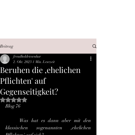
SEX, WAHRHEIT,
INTERNET
Beitrag
freudholdriesenhar
2. Okt. 2023
1 Min. Lesezeit
Beruhen die ,ehelichen
Pflichten' auf
Gegenseitigkeit?
Mit NaN von 5 Sternen bewertet.
Blog 76
	Was hat es dann aber mit den 
klassischen sogenannten ,ehelichen 