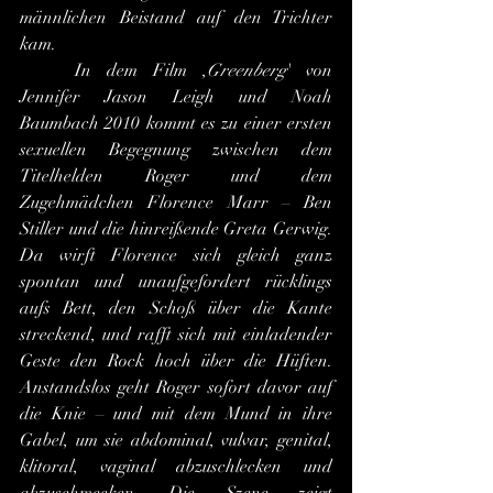
männlichen Beistand auf den Trichter 
kam.
	In dem Film ,
Greenberg
' von 
Jennifer Jason Leigh und Noah 
Baumbach 2010 kommt es zu einer ersten 
sexuellen Begegnung zwischen dem 
Titelhelden Roger und dem 
Zugehmädchen Florence Marr – Ben 
Stiller und die hinreißende Greta Gerwig. 
Da wirft Florence sich gleich ganz 
spontan und unaufgefordert rücklings 
aufs Bett, den Schoß über die Kante 
streckend, und rafft sich mit einladender 
Geste den Rock hoch über die Hüften. 
Anstandslos geht Roger sofort davor auf 
die Knie – und mit dem Mund in ihre 
Gabel, um sie abdominal, vulvar, genital, 
klitoral, vaginal abzuschlecken und 