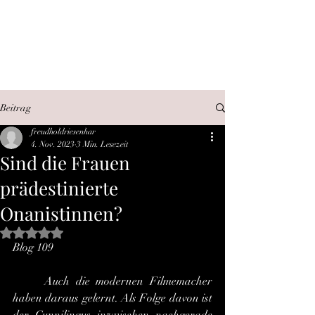
SEX, WAHRHEIT,
INTERNET
Beitrag
freudholdriesenhar
4. Nov. 2023
3 Min. Lesezeit
Sind die Frauen
prädestinierte
Onanistinnen?
Mit NaN von 5 Sternen bewertet.
Blog 109
	Auch die modernen Filmemacher 
haben daraus gelernt. Als Folge davon ist 