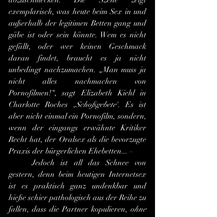
abzuschmecken. Die Szene zeigt 
exemplarisch, was heute beim Sex in und 
außerhalb der legitimen Betten gang und 
gäbe ist oder sein könnte. Wem es nicht 
gefällt, oder wer keinen Geschmack 
daran findet, braucht es ja nicht 
unbedingt nachzumachen. „Man muss ja 
nicht alles nachmachen von 
Pornofilmen!“, sagt Elizabeth Kiehl in 
Charlotte Roches ,
Schoßgebete
'. Es ist 
aber nicht einmal ein Pornofilm, sondern, 
wenn der eingangs erwähnte Kritiker 
Recht hat, der Oralsex als die bevorzugte 
Praxis der bürgerlichen Ehebetten... –
	Jedoch ist all das Schnee von 
gestern, denn beim heutigen Internetsex 
ist es praktisch ganz undenkbar und 
hieße schier pathologisch aus der Reihe zu 
fallen, dass die Partner kopulieren, 
ohne