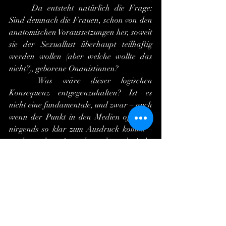
	Da entsteht natürlich die Frage: 
Sind demnach die Frauen, schon von den 
anatomischen Voraussetzungen her, soweit 
sie der Sexuallust überhaupt teilhaftig 
werden wollen (aber welche wollte das 
nicht?), geborene Onanistinnen?
	Was wäre dieser logischen 
Konsequenz entgegenzuhalten? Ist es 
nicht eine fundamentale, und zwar – auch 
wenn der Punkt in den Medien offenbar 
nirgends so klar zum Ausdruck kommt – 
nachgerade zwingende anthropologische 
Folgerung?
	Ist insbesondere die Männerwelt 
sich seit Olims Zeiten bewusst, in welchem 
Ausmaß die Frauen von ihrer sexuellen 
Selbstbefriedigung abhängig sind?
	Vermutlich sind die meisten Männer 