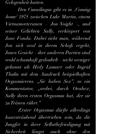
Gelegenheit hatten.
	Den Cunnilingus gibt es in ,
Coming 
home
' 1975 zwischen Luke Martin, einem 
Vietnamveteranen – Jon Voight –, und 
seiner Geliebten Sally, verkörpert von 
Jane Fonda. Dabei sieht man, während 
Jon sich oral in ihrem Schoß ergeht, 
Janes Gesicht – ihre anderen Partien sind 
wohl schamhaft gedoubelt – nicht weniger 
gekonnt als Hedy Lamarr oder Ingrid 
Thulin mit dem Ausdruck beispielhaften 
Orgasmierens. „Sie haben Sex“, so ein 
Kommentator, „wobei, durch Oralsex, 
Sally ihren ersten Orgasmus hat, der sie 
zu Tränen rührt.“
Erster Orgasmus
 dürfte allerdings 
haarsträubend übertrieben sein, da die 
Jungfer in ihrer Selbstbefriedigung mit 
Sicherheit längst auch ohne den 