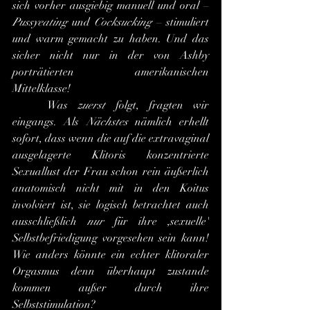
sich vorher ausgiebig manuell und oral – 
Pussyeating
 und 
Cocksucking 
– stimuliert 
und warm gemacht zu haben. Und das 
sicher nicht nur in der von Ashby 
porträtierten amerikanischen 
Mittelklasse!
	Was 
zuerst
 folgt, fragten wir 
eingangs. Als 
Nächstes
 nämlich erhellt 
sofort, dass wenn die auf die extravaginal 
ausgelagerte Klitoris konzentrierte 
Sexuallust der Frau schon rein äußerlich 
anatomisch nicht mit in den Koitus 
involviert ist, sie logisch betrachtet auch 
ausschließlich 
nur
 für ihre ,sexuelle' 
Selbstbefriedigung vorgesehen sein kann! 
Wie anders könnte ein echter klitoraler 
Orgasmus denn überhaupt zustande 
kommen außer durch ihre 
Selbststimulation?