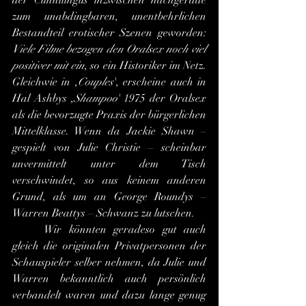
der Cunnilingus inzwischen nachgerade 
zum unabdingbaren, unentbehrlichen 
Bestandteil erotischer Szenen geworden: 
Viele Filme bezogen den Oralsex noch viel 
positiver mit ein
, so ein Historiker im Netz. 
Gleichwie in ,
Couples
', erscheine auch in 
Hal Ashbys ,
Shampoo
' 1975 der Oralsex 
als die bevorzugte Praxis der bürgerlichen 
Mittelklasse. Wenn da Jackie Shawn – 
gespielt von Julie Christie – scheinbar 
unvermittelt unter dem Tisch 
verschwindet, so aus keinem anderen 
Grund, als um an George Roundys – 
Warren Beattys – Schwanz zu lutschen.
	Wir könnten geradeso gut auch 
gleich die originalen Privatpersonen der 
Schauspieler selber nehmen, da Julie und 
Warren bekanntlich auch persönlich 
verbandelt waren und dazu lange genug 