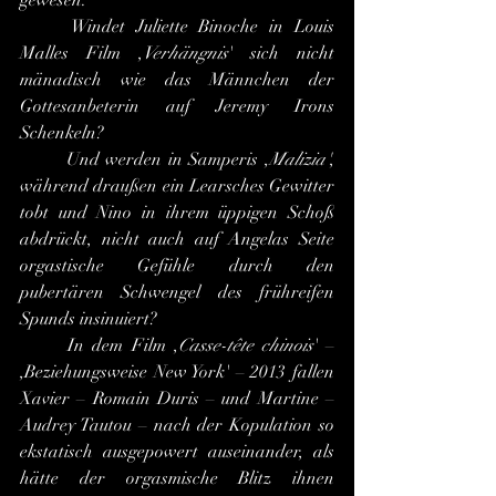
gewesen.
	Windet Juliette Binoche in Louis 
Malles Film ,
Verhängnis
' sich nicht 
mänadisch wie das Männchen der 
Gottesanbeterin auf Jeremy Irons 
Schenkeln?
	Und werden in Samperis ,
Malizia'
, 
während draußen ein Learsches Gewitter 
tobt und Nino in ihrem üppigen Schoß 
abdrückt, nicht auch auf Angelas Seite 
orgastische Gefühle durch den 
pubertären Schwengel des frühreifen 
Spunds insinuiert?
	In dem Film ,
Casse-tête chinois
' – 
,Beziehungsweise New York' – 2013 fallen 
Xavier – Romain Duris – und Martine – 
Audrey Tautou – nach der Kopulation so 
ekstatisch ausgepowert auseinander, als 
hätte der orgasmische Blitz ihnen 