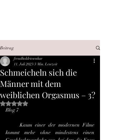
SEX, WAHRHEIT,
INTERNET
Beitrag
freudholdriesenhar
11. Juli 2023
3 Min. Lesezeit
Schmeicheln sich die
Männer mit dem
weiblichen Orgasmus – 3?
Mit NaN von 5 Sternen bewertet.
Blog 7
	Kaum einer der modernen Filme 
kommt mehr ohne mindestens einen 