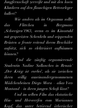
Jungfernschaft zerreißt und mit den losen 
Klunkern auf den flauschigen Bettvorleger 
kullert?
	Wie anders als im Orgasmus sollte 
das Flittchen in Bergmans 
,
Schweigen
'1963, wenn es im Kinostuhl 
mit gespreizten Schenkeln und wippenden 
Brüsten a fronte reitend ihrem Beschäler 
aufsitzt, sich so elektrisiert aufbäumen 
können?
	Und die zünftig orgasmierende 
Studentin Nadine Sallanches in Renais' 
,
Der Krieg ist vorbei
', als sie zwischen 
ihren willig auseinandergenommenen 
Mädchenbeinen Diego Mora – alias Yves 
Montand – in ihren jungen Schoß lässt?
	Und im selben Film das ekstatische 
Hin- und Herwerfen vom Mariannes 
Kopf, das unter betörend ätherischer 