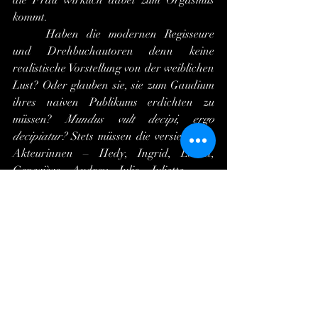
die Frau wirklich dabei zum Orgasmus 
kommt.
	Haben die modernen Regisseure 
und Drehbuchautoren denn keine 
realistische Vorstellung von der weiblichen 
Lust? Oder glauben sie, sie zum Gaudium 
ihres naiven Publikums erdichten zu 
müssen? 
Mundus vult decipi, ergo 
decipiatur?
 Stets müssen die versiertesten 
Akteurinnen – Hedy, Ingrid, Laura, 
Geneviève, Audrey, Julie, Juliette ... – 
unter schmählicher Verleugnung ihrer 
natürlichen Weiblichkeit so tun, als 
orgasmierten sie beim Koitus geradeso wie 
der Mann. Ist es nicht eine Beleidigung 
ihrer Intelligenz, sie auf diese Art zur 
Posse zu zwingen? 
	Vollends gilt das für den Sex im 
modernen Porno und Internet, wo die 