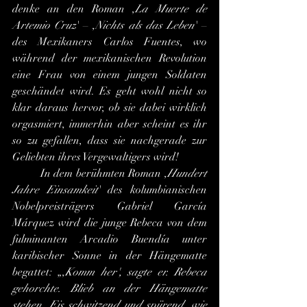
denke an den Roman ,
La Muerte de 
Artemio Cruz
' – ,
Nichts als das Leben
' – 
des Mexikaners Carlos Fuentes, wo 
während der mexikanischen Revolution 
eine Frau von einem jungen Soldaten 
geschändet wird. Es geht wohl nicht so 
klar daraus hervor, ob sie dabei wirklich 
orgasmiert, immerhin aber scheint es ihr 
so zu gefallen, dass sie nachgerade zur 
Geliebten ihres Vergewaltigers wird!
	In dem berühmten Roman ,
Hundert 
Jahre Einsamkeit
' des kolumbianischen 
Nobelpreisträgers Gabriel García 
Márquez wird die junge Rebeca von dem 
fulminanten Arcadio Buendía unter 
karibischer Sonne in der Hängematte 
begattet: „,
Komm her', sagte er. Rebeca 
gehorchte. Blieb an der Hängematte 
stehen. Eis schwitzend und spürend, wie 