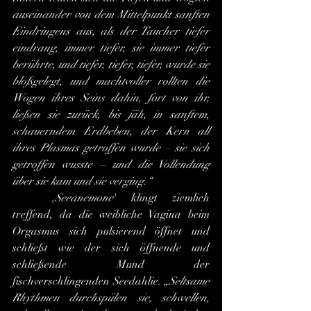
auseinander von dem Mittelpunkt sanften 
Eindringens aus, als der Taucher tiefer 
eindrang, immer tiefer, sie immer tiefer 
berührte, und tiefer, tiefer, tiefer, wurde sie 
bloßgelegt, und machtvoller rollten die 
Wogen ihres Seins dahin, fort von ihr, 
ließen sie zurück, bis jäh, in sanftem, 
schauerndem Erdbeben, der Kern all 
ihres Plasmas getroffen wurde – sie sich 
getroffen wusste – und die Vollendung 
über sie kam und sie verging.“
	,
Seeanemone
' klingt ziemlich 
treffend, da die weibliche Vagina beim 
Orgasmus sich pulsierend öffnet und 
schließt wie der sich öffnende und 
schließende Mund der 
fischverschlingenden Seedahlie. „
Seltsame 
Rhythmen durchspülen sie, schwellen, 