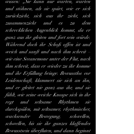
wissen: 
„Sie kann nur warten, warten 
und stöhnen, als sie spürt, wie er sich 
zurückzieht, sich aus ihr zieht, sich 
zusammenzieht und es zu dem 
schrecklichen Augenblick kommt, da er 
ganz aus ihr gleiten und fort sein würde. 
Während doch ihr Schoß offen ist und 
weich und sanft und nach ihm schreit – 
wie eine Seeanemone unter der Flut, nach 
ihm schreit, dass er wieder zu ihr komme 
und ihr Erfüllung bringe
. 
Bewusstlos vor 
Leidenschaft, klammert sie sich an ihn, 
und er gleitet nie ganz aus ihr, und sie 
fühlt, wie seine weiche Knospe sich in ihr 
regt und seltsame Rhythmen sie 
durchspülen, mit seltsamer, rhythmischer, 
wachsender Bewegung, schwellen, 
schwellen, bis sie ihr ganzes klaffendes 
Bewusstsein überfluten, und dann beginnt 