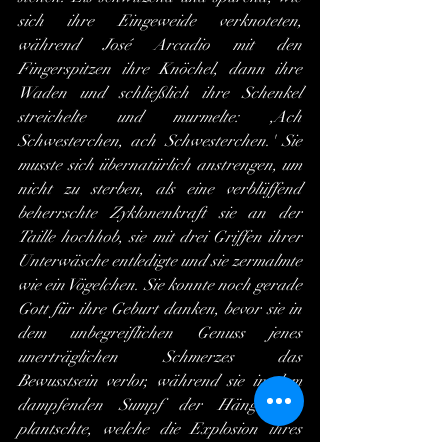
sich ihre Eingeweide verknoteten, 
während José Arcadio mit den 
Fingerspitzen ihre Knöchel, dann ihre 
Waden und schließlich ihre Schenkel 
streichelte und murmelte: ,Ach 
Schwesterchen, ach Schwesterchen.' Sie 
musste sich übernatürlich anstrengen, um 
nicht zu sterben, als eine verblüffend 
beherrschte Zyklonenkraft sie an der 
Taille hochhob, sie mit drei Griffen ihrer 
Unterwäsche entledigte und sie zermalmte 
wie ein Vögelchen. Sie konnte noch gerade 
Gott für ihre Geburt danken, bevor sie in 
dem unbegreiflichen Genuss jenes 
unerträglichen Schmerzes das 
Bewusstsein verlor, während sie in dem 
dampfenden Sumpf der Hängematte 
plantschte, welche die Explosion ihres 