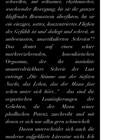
schwellen, mit seltsamer, rhythmischer, 
wachsender Bewegung, bis sie ihr ganzes 
klaffendes Bewusstsein überfluten, bis sie 
ein einziges, sattes, konzentriertes Fließen 
des Gefühls ist und daliegt und schreit, in 
unbewussten, unartikulierten Schreien
“? 
Das deutet auf einen schier 
markverzehrenden, konvulsivischen 
Orgasmus, der ihr instinktiv 
ununterdrückbare Schreie der Lust 
entringt. „
Die Stimme aus der tiefsten 
Nacht, das Leben, das der Mann fast 
scheu unter sich hört...
“ – das sind die 
orgastischen Lautäußerungen der 
Geliebten, die der Mann seiner 
phallischen Potenz zuschreibt und mit 
denen er sich nur allzu gern schmeichelt.
	Davon unterscheidet sich auch die 
moderne aufgeklärte Literatur nicht. Ich 