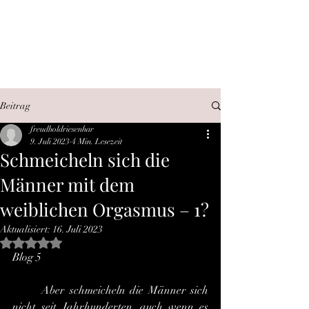
SEX, WAHRHEIT,
INTERNET
Beitrag
freudholdriesenhar
9. Juli 2023
4 Min. Lesezeit
Schmeicheln sich die
Männer mit dem
weiblichen Orgasmus – 1?
Aktualisiert:
16. Juli 2023
Mit NaN von 5 Sternen bewertet.
Blog 5
	Aber schmeicheln die Männer sich 
nicht seit Jahrhunderten, auch wenn es 