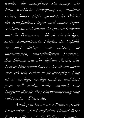
wieder die unsagbare Bewegung, die 
keine wirkliche Bewegung ist, sondern 
reiner, immer tiefer sprudelnder Wirbel 
des Empfindens, tiefer und immer tiefer 
trichtert sie sich durch ihr ganzes Gewebe 
und ihr Bewusstsein, bis sie ein einziges, 
sattes, konzentriertes Fließen des Gefühls 
ist und daliegt und schreit, in 
unbewussten, unartikulierten Schreien. 
Die Stimme aus der tiefsten Nacht, das 
Leben! Fast scheu hört es der Mann unter 
sich, als sein Leben in sie überfließt. Und 
als es versiegt, versiegt auch er und liegt 
ganz still, nichts mehr wissend, und 
langsam löst sie ihre Umklammerung und 
ruht reglos
.“ Zitatende!
	Analog in Lawrences Roman ,
Lady 
Chatterley
': „
Und auf dem Grund ihres 
Innern teilten sich die Tiefen und wogten 