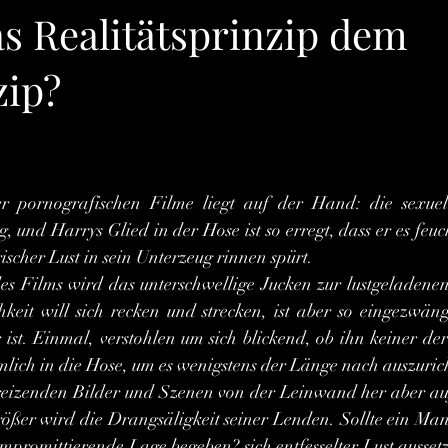
as Realitätsprinzip dem
zip?
rnen bewertet.
g, und Harrys Glied in der Hose ist so erregt, dass er es fe
scher Lust in sein Unterzeug rinnen spürt.
keit will sich recken und strecken, ist aber so eingezwäng
ist. Einmal, verstohlen um sich blickend, ob ihn keiner der
heimlich in die Hose, um es wenigstens der Länge nach auszuric
rößer wird die Drangsäligkeit seiner Lenden. Sollte ein Man
ompromittierende Lage begeben? sich entfesselter Lust aussetze