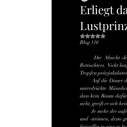
Erliegt d
Lustprin
Mit NaN von 5 Ste
Blog 116
 	Die Absicht der pornografischen Filme liegt auf der Hand: die sexuelle Erregung des 
Betrachters. Nicht lan
Tropfen präejakulatori
	Auf die Dauer des Films wird das unterschwellige Jucken zur lustgeladenen Drangsal; seine 
unterdrückte Männlich
dass kein Raum dafür 
sieht, greift er sich 
 	Je mehr der aufreizenden Bilder und Szenen von der Leinwand her aber auf ihn einprasseln 
und -strömen, desto g
freiwillig in eine so k