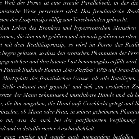
 Welt des Porno ist eine irreale Parallelwelt, in der die g
nistische Weise pervertiert wird. Das freudianische 
Reali
sten des 
Lust
prinzips völlig zum Verschwinden gebracht.
rauen, die ihm nicht gehören und niemals gehören werden –
t mit dem Realitätsprinzip, so wird im Porno das Realität
 liegen gelassen, so dass den erotischen Phantasien der Perso
egenstehen und ihre latente Lust hemmungslos erfüllt wird.
e in Patrick Süskinds Roman ,
Das Parfum
' 1985 auf Jean-Bapt
Marktplatz des französischen Grasse, als alle Beteiligten 
n Stelle erkannt und gepackt“ und sich „im erotischen Zen
besitze der Mann zehntausend unsichtbare Hände und als h
 die ihn umgaben, die Hand aufs Geschlecht gelegt und lieb
 einzelne, ob Mann oder Frau, in seinen geheimsten Phantas
o tut, was da auch bei der parfümierten Verfilmung 
ait
 und in detailliertester Anschaulichkeit.