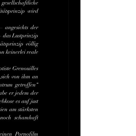
esellschaftliche 
täts
prinzip wird 
 das Lustprinzip 
sprinzip völlig 
n keinerlei reale 
iste Grenouilles 
„sich von ihm an 
trum getroffen“ 
abe er jedem der 
kose es auf just 
ien am stärksten 
noch schamhaft 