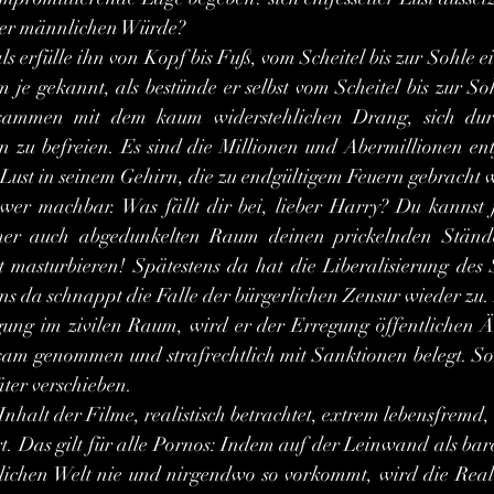
einer männlichen Würde?
m je gekannt, als bestünde er selbst vom Scheitel bis zur So
sammen mit dem kaum widerstehlichen Drang, sich durch
 zu befreien. Es sind die Millionen und Abermillionen ent
r Lust in seinem Gehirn, die zu endgültigem Feuern gebracht
mmer auch abgedunkelten Raum deinen prickelnden Stände
masturbieren! Spätestens da hat die Liberalisierung des S
ens da schnappt die Falle der bürgerlichen Zensur wieder zu.
igung im zivilen Raum, wird er der Erregung öffentlichen Ä
sam genommen und strafrechtlich mit Sanktionen belegt. So m
äter verschieben.
t. Das gilt für alle Pornos: Indem auf der Leinwand als bar
lichen Welt nie und nirgendwo so vorkommt, wird die Realit