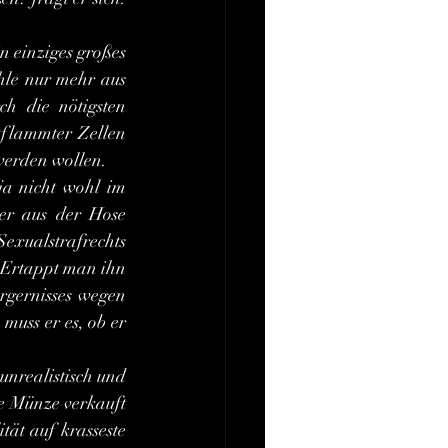
hle nur mehr aus 
 die nötigsten 
flammter Zellen 
 werden wollen.
r aus der Hose 
exualstrafrechts 
 Ertappt man ihn 
rgernisses wegen 
uss er es, ob er 
e Münze verkauft 
ät auf krasseste 