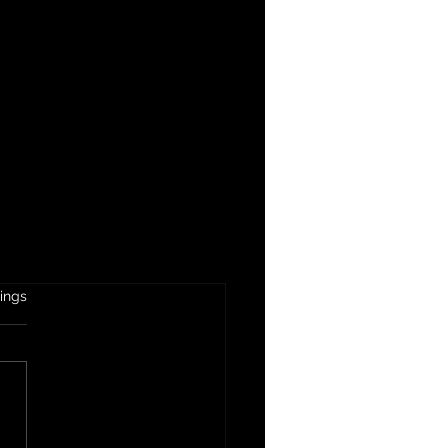
t.
ings