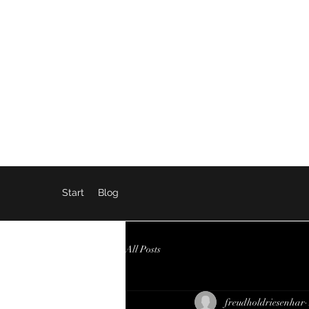
SEX, WAHRHEIT, INTERNET
Start
Blog
All Posts
freudholdriesenhar