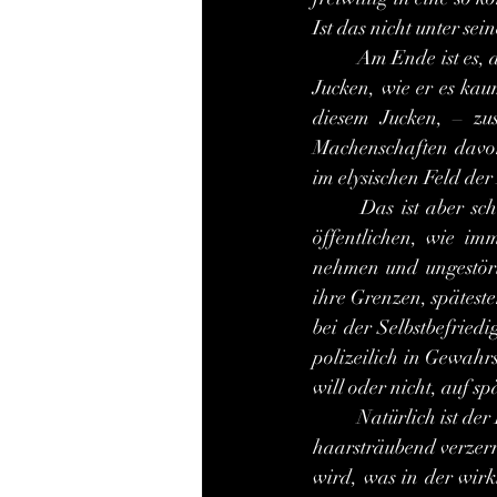
Ist das nicht unter s
 	Am Ende ist es, als erfülle ihn von Kopf bis Fuß, vom Scheitel bis zur Sohle ein einziges großes 
Jucken, wie er es kau
diesem Jucken, – zu
Machenschaften davon
im elysischen Feld de
	Das ist aber schwer machbar. Was fällt dir bei, lieber Harry? Du kannst ja nicht wohl im 
öffentlichen, wie i
nehmen und ungestört 
ihre Grenzen, spätest
bei der Selbstbefried
polizeilich in Gewahr
will oder nicht, auf sp
	Natürlich ist der Inhalt der Filme, realistisch betrachtet, extrem lebensfremd, unrealistisch und 
haarsträubend verzerr
wird, was in der wirk