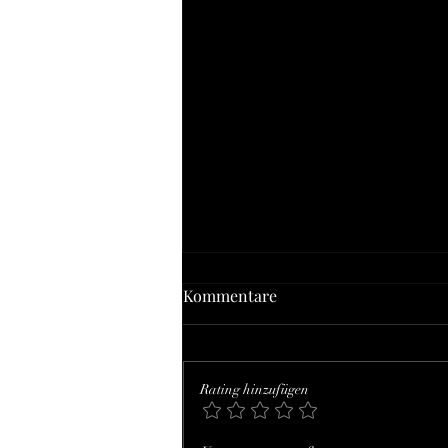
Bemerkung des Bloggers in
Kommentare
eigener Sache
Blog 142 Der Blog ,Sex, Wahrheit,
Internet – Blog zum Onlinesex' ist
Rating hinzufügen
teils ein thematisch konzentrierter
Auszug aus meiner – wesentlich...