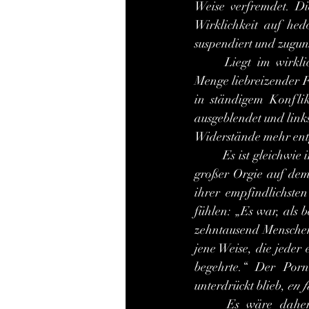
Weise verfremdet. Die
Wirklichkeit auf hedo
suspendiert und zugun
	Liegt im wirklichen Leben des Erotikers und hypererotischen Menschen – angesichts der 
Menge liebreizender F
in ständigem Konflik
ausgeblendet und links
Widerstände mehr entg
	Es ist gleichwi
großer Orgie auf dem 
ihrer empfindlichste
fühlen: „Es war, als 
zehntausend Menschen,
jene Weise, die jeder
begehrte.“ Der Porn
unterdrückt blieb, 
en f
	Es wäre daher ganz witzlos und würde auch niemandem beifallen, einen Pornofilm 