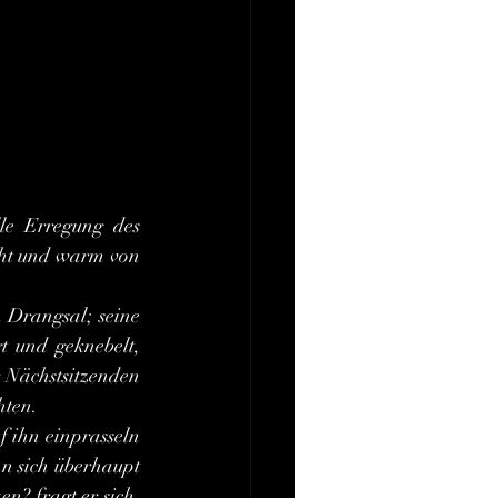
ucht und warm von 
t und geknebelt, 
 Nächstsitzenden 
hten.
n sich überhaupt 
n? fragt er sich. 