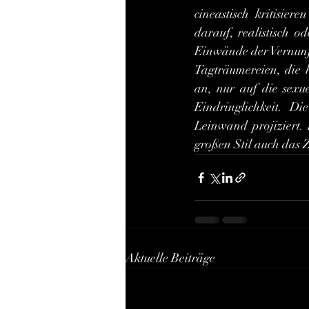
cineastisch kritisier
darauf, realistisch od
Einwände der Vernunft 
Tagträumereien, die 
an, nur auf die sexue
Eindringlichkeit. Di
Leinwand projiziert. 
großen Stil auch das Z
Aktuelle Beiträge