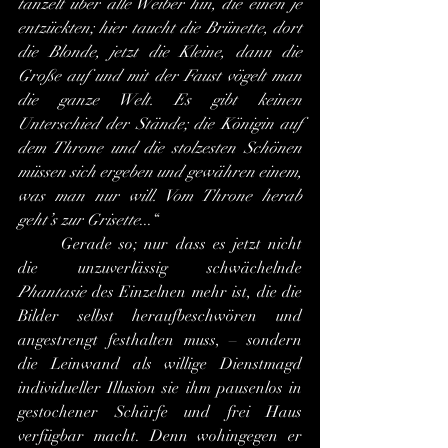
tänzelt über alle Weiber hin, die einen je 
entzückten; hier taucht die Brünette, dort 
die Blonde, jetzt die Kleine, dann die 
Große auf und mit der Faust vögelt man 
die ganze Welt. Es gibt keinen 
Unterschied der Stände; die Königin auf 
dem Throne und die stolzesten Schönen 
müssen sich ergeben und gewähren einem, 
was man nur will. Vom Throne herab 
geht’s zur Grisette
...“
	Gerade so; nur dass es jetzt nicht 
die unzuverlässig schwächelnde 
Phantasie
 des Einzelnen mehr ist, die die 
Bilder selbst heraufbeschwören und 
angestrengt festhalten muss, – sondern 
die Leinwand als willige Dienstmagd 
individueller Illusion sie ihm pausenlos in 
gestochener Schärfe und frei Haus 
verfügbar macht. Denn wohingegen er 