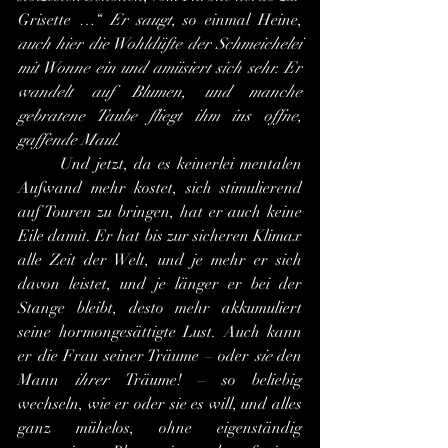
Grisette …“ 
Er saugt
, so einmal Heine, 
auch hier die Wohldüfte der Schmeichelei 
mit Wonne ein und amüsiert sich sehr. Er 
wandelt auf Blumen, und manche 
gebratene Taube fliegt ihm ins offne, 
gaffende Maul
.
	Und jetzt, da es keinerlei mentalen 
Aufwand mehr kostet, sich stimulierend 
auf Touren zu bringen, hat er auch keine 
Eile damit. Er hat bis zur sicheren Klimax 
alle Zeit der Welt, und je mehr er sich 
davon leistet, und je länger er bei der 
Stange bleibt, desto mehr akkumuliert 
seine hormongesättigte Lust. Auch kann 
er die Frau seiner Träume – oder 
sie
 den 
Mann 
ihrer 
Träume! – so beliebig 
wechseln, wie er oder sie es will, und alles 
ganz mühelos, ohne eigenständig 