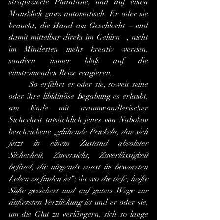
strapazierte Phantasie, und auf einen 
Mausklick ganz automatisch. Er oder sie 
braucht, die Hand am Geschlecht – und 
damit mittelbar direkt im Gehirn –, nicht 
im Mindesten mehr kreativ werden, 
sondern immer bloß auf die 
einströmenden Reize reagieren.
	So erfährt er oder sie, soweit seine 
oder ihre libidinöse Begabung es erlaubt, 
am Ende mit traumwandlerischer 
Sicherheit tatsächlich jenes von Nabokov 
beschriebene „
glühende Prickeln, das sich 
jetzt in einem Zustand absoluter 
Sicherheit, Zuversicht, Zuverlässigkeit 
befand, die nirgends sonst im bewussten 
Leben zu finden ist
“; da wo 
die tiefe, heiße 
Süße gesichert und auf gutem Wege zur 
äußersten Verzückung ist
 und er oder sie, 
um die Glut zu verlängern, sich so lange 