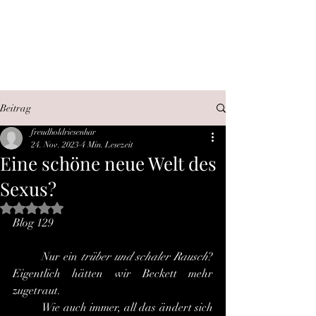
SEX, WAHRHEIT,
INTERNET
Beitrag
freudholdriesenhar
24. Nov. 2023
4 Min. Lesezeit
Eine schöne neue Welt des
Sexus?
Mit NaN von 5 Sternen bewertet.
Blog 129
 	Nur ein 
trüber und schaler Rausch
? 
Eigentlich hätten wir Beckett mehr 
zugetraut.
 	Wie auch immer, all das ändert sich 