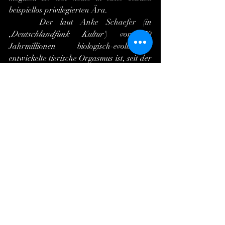
beispiellos privilegierten Ära.
 	Der laut Anke Schaefer (in 
,
Deutschlandfunk Kultur
') vor 70 
Jahrmillionen biologisch-evolutionär 
entwickelte tierische Orgasmus ist, seit der 
Entstehung des Homo sapiens vor 300.000 
Jahren, auch dessen lustvollste 
Erfahrung; zugleich verzögerte es die 
kulturelle
 Evolution am längsten, bis er 
auch publik zugänglich und visuell 
sichtbar gemacht wurde. Seit 
unvordenklichen Zeiten musste das 
Subjekt des Sexus, um sich instinktives 
Genüge zu verschaffen, die notwendigen 
Vorstellungen und Bilder immer aus sich 
selbst heraus generieren, wobei die 
Vorstellungen zumeist bloß verschwommen 
und bruchstückhaft blieben, auch wenn es 