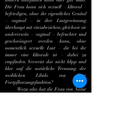
andern stattfinden kann oder gar muss: 
Die Frau kann sich sexuell – klitoral – 
befriedigen, ohne ihr eigentliches Genital 
– vaginal – in ihre Lustgewinnung 
überhaupt mit einzubeziehen; gleichwie sie 
andererseits – vaginal – befruchtet und 
geschwängert werden kann, ohne 
namentlich sexuelle Lust – die bei ihr 
immer eine klitorale ist – dabei zu 
empfinden. Verweist das nicht klipp und 
klar auf die natürliche Trennung der 
weiblichen Libido von ihrer 
Fortpflanzungsfunktion?
	Wozu also hat die Frau von Natur 
aus ihre Vagina?
	Sie hat sie naturgemäß, damit sie, 
wenn ihr danach ist, von einem geliebten 
Mann begattet und geschwängert werden 
kann – nach heutigem emanzipierten 