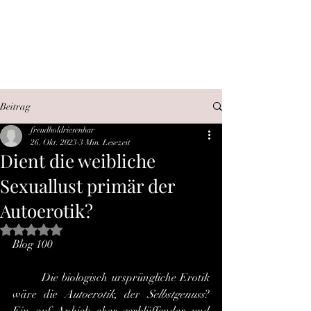
SEX, WAHRHEIT,
INTERNET
Beitrag
freudholdriesenhar
26. Okt. 2023
3 Min. Lesezeit
Dient die weibliche
Sexuallust primär der
Autoerotik?
Mit NaN von 5 Sternen bewertet.
Blog 100
	Die biologisch ursprüngliche Erotik 
wäre die 
Autoerotik
, der 
Selbstgenuss
? 