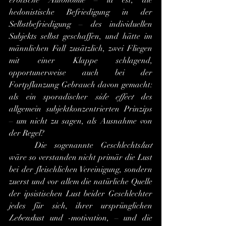
erotische Autonomie
 – id est, die 
hedonistische Befriedigung in der 
Selbstbefriedigung – des individuellen 
Subjekts selbst geschaffen, und hätte im 
männlichen Fall zusätzlich, zwei Fliegen 
mit einer Klappe schlagend, 
opportunerweise auch bei der 
Fortpflanzung Gebrauch davon gemacht: 
als ein sporadischer 
side effect
 des 
allgemein subjektkonzentrierten Prinzips 
– um nicht zu sagen, als Ausnahme von 
der Regel?
	Die sogenannte Geschlechts
lust
wäre so verstanden nicht primär die Lust 
bei der fleischlichen Vereinigung, sondern 
zuerst und vor allem die natürliche Quelle 
der ipsistischen Lust beider Geschlechter 
jedes für sich, ihrer ursprünglichen 
Lebens
lust und -motivation, – und die 