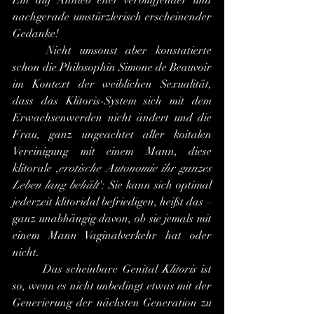
Ein auf Anhieb eher verblüffender und 
nachgerade umstürzlerisch erscheinender 
Gedanke!
	Nicht umsonst aber konstatierte 
schon die Philosophin Simone de Beauvoir 
im Kontext der weiblichen Sexualität, 
dass das Klitoris-System sich mit dem 
Erwachsenwerden nicht ändert und die 
Frau, ganz ungeachtet aller koitalen 
Vereinigung mit einem Mann, diese 
klitorale ,
erotische Autonomie ihr ganzes 
Leben lang behält
': Sie kann sich optimal 
jederzeit klitoridal befriedigen, heißt das – 
ganz unabhängig davon, ob sie jemals mit 
einem Mann Vaginalverkehr hat oder 
nicht.
	Das scheinbare Genital 
Klitoris
 ist 
so, wenn es nicht unbedingt etwas mit der 
Generierung der nächsten Generation zu 