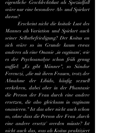
eigentliche 
Geschlechts
lust als Spezialfall 
wäre nur eine besondere Ab- und Spielart 
davon?
	Erscheint nicht die koitale Lust des 
Mannes als Variation und Spielart auch 
seiner Selbstbefriedigung? Der Koitus an 
sich wäre so im Grunde kaum etwas 
anderes als eine Onanie ,
in vaginam
', wie 
es der Psychoanalyse schon früh genug 
auffiel: „Es gibt Männer“, so Sándor 
Ferenczi, „die mit ihren Frauen, trotz der 
Abnahme der Libido, häufig sexuell 
verkehren, dabei aber in der Phantasie 
die Person der Frau durch eine andere 
ersetzen, die also gleichsam in vaginam 
onanieren.“ Ist das aber nicht auch schon 
so, 
ohne
 dass die Person der Frau ,durch 
eine andere ersetzt' werden müsste? Ist 
nicht auch das, was als Koitus praktiziert 