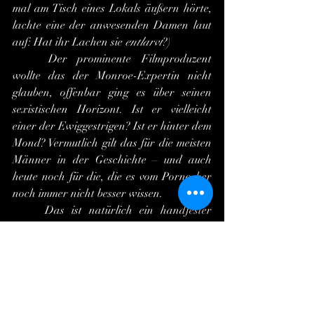
mal am Tisch eines Lokals äußern hörte, 
lachte eine der anwesenden Damen laut 
auf: Hat ihr Lachen sie 
entlarvt
?)
	Der prominente Filmproduzent 
wollte das der Monroe-Expertin nicht 
glauben, offenbar ging es über seinen 
sexistischen Horizont. Ist er vielleicht 
einer der Ewiggestrigen? Ist er hinter dem 
Mond? Vermutlich gilt das für die meisten 
Männer in der Geschichte – und auch 
heute noch für die, die es vom Porno her 
noch immer nicht besser wissen.
	Das ist natürlich ein handfester 
Schlag gegen das Selbstbewusstsein des 
Mannes, als welcher in namenloser 
Naivität seit je davon überzeugt war, dass 
auch er seine Frau sexuell befriedigen 
könnte. Dabei leuchtet es eigentlich ein, 
dass die Frauen unter Garantie nur 