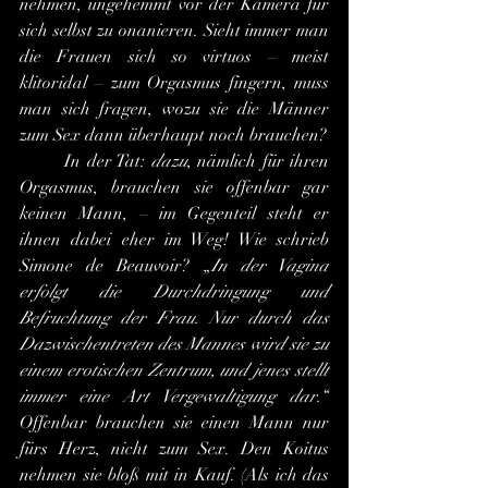
nehmen, ungehemmt vor der Kamera für 
sich selbst zu onanieren. Sieht immer man 
die Frauen sich so virtuos – meist 
klitoridal – zum Orgasmus fingern, muss 
man sich fragen, wozu sie die Männer 
zum Sex dann überhaupt noch brauchen?
	In der Tat: 
dazu
, nämlich für ihren 
Orgasmus, brauchen sie offenbar gar 
keinen Mann, – im Gegenteil steht er 
ihnen dabei eher im Weg! Wie schrieb 
Simone de Beauvoir? „
In der Vagina 
erfolgt die Durchdringung und 
Befruchtung der Frau. Nur durch das 
Dazwischentreten des Mannes wird sie zu 
einem erotischen Zentrum, und jenes stellt 
immer eine Art Vergewaltigung dar
.“ 
Offenbar brauchen sie einen Mann nur 
fürs Herz, nicht zum Sex. Den Koitus 
nehmen sie bloß mit in Kauf. (Als ich das 