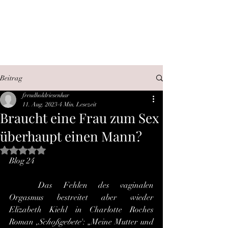
SEX, WAHRHEIT,
INTERNET
Beitrag
freudholdriesenhar
11. Aug. 2023
4 Min. Lesezeit
Braucht eine Frau zum Sex
überhaupt einen Mann?
Mit NaN von 5 Sternen bewertet.
Blog 24
	Das Fehlen des vaginalen 
Orgasmus bestreitet aber wieder 
Elizabeth Kiehl in Charlotte Roches 
Roman ,
Schoßgebete
': „Meine Mutter und 